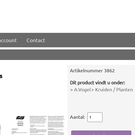
account
Contact
Artikelnummer
3862
s
Dit product vindt u onder:
>
A.Vogel
>
Kruiden / Planten
Aantal: