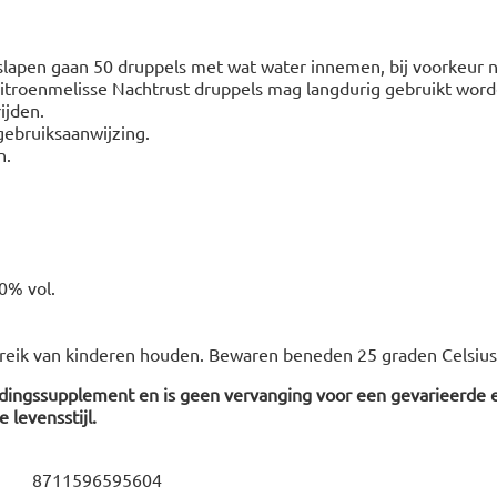
 slapen gaan 50 druppels met wat water innemen, bij voorkeur
itroenmelisse Nachtrust druppels mag langdurig gebruikt wo
ijden.
gebruiksaanwijzing.
n.
0% vol.
ereik van kinderen houden. Bewaren beneden 25 graden Celsius
edingssupplement en is geen vervanging voor een gevarieerde 
 levensstijl.
8711596595604