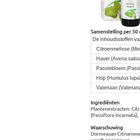
Samenstelling per 50 
De inhoudsstoffen van
Citroenmelisse (Melis
Haver (Avena sativ
Passiebloem (Passif
Hop (Humulus lupul
Valeriaan (Valeriana 
Ingrediënten
Plantenextracten: Citr
(Passiflora incarnata),
Waarschuwing
Dormeasan Citroenmeli
wordt gegegeven.