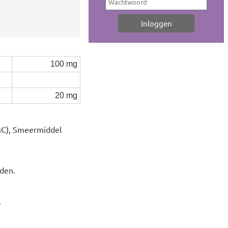
100 mg
20 mg
PMC), Smeermiddel
jden.
.