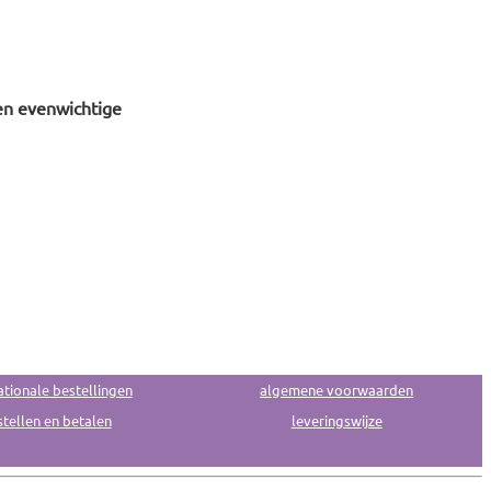
en evenwichtige
ationale bestellingen
algemene voorwaarden
tellen en betalen
leveringswijze