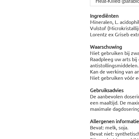
Heat-Killed (parabiot
Ingrediënten
Mineralen, L. acidophi
Vulstof (Microkristall
Lorentz ex Griseb extr
Waarschuwing
Niet gebruiken bij zw
Raadpleeg uw arts bij 
antistollingsmiddelen.
Kan de werking van ant
Niet gebruiken vóór e
Gebruiksadvies
De aanbevolen doserin
een maaltijd. De maxi
maximale dagdosering 
Allergenen informatie
Bevat: melk, soja.
Bevat niet: synthetisc