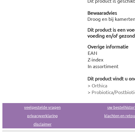
Dit product is geschik
Bewaaradvies
Droog en bij kamertem
Dit product is een vo
voeding en/of gezonde
Overige informatie
EAN
Z-index
In assortiment
Dit product vindt u on
>
Orthica
>
Probiotica/Postbioti
veelgestelde vragen
uw bestelhistor
privacyverklaring
klachten en reto
disclaimer