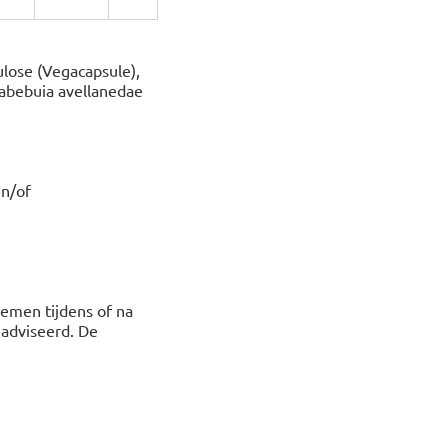
ulose (Vegacapsule),
 Tabebuia avellanedae
en/of
nemen tijdens of na
eadviseerd. De