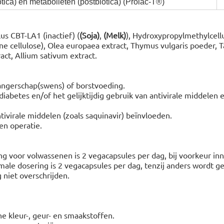
ica) en metabolieten (postbiotica) (Prolac-T®)
lus CBT-LA1 (inactief) (
(Soja)
,
(Melk)
), Hydroxypropylmethylcell
ijne cellulose), Olea europaea extract, Thymus vulgaris poeder,
act, Allium sativum extract.
angerschap(swens) of borstvoeding.
diabetes en/of het gelijktijdig gebruik van antivirale middelen 
ivirale middelen (zoals saquinavir) beïnvloeden.
en operatie.
g voor volwassenen is 2 vegacapsules per dag, bij voorkeur in
male dosering is 2 vegacapsules per dag, tenzij anders wordt g
niet overschrijden.
he kleur-, geur- en smaakstoffen.