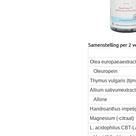
Samenstelling per 2 v
Olea europaeaextract 
Oleuropein
Thymus vulgaris (tij
Allium sativumextract
Alliine
Handroanthus impetigi
Magnesium (-citraat)
L. acidophilus CBT-