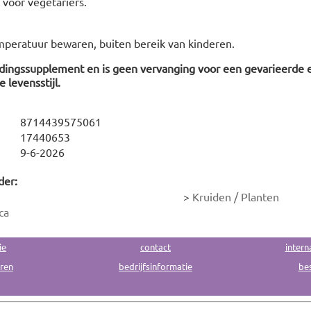
t voor vegetariërs.
peratuur bewaren, buiten bereik van kinderen.
edingssupplement en is geen vervanging voor een gevarieerde 
 levensstijl.
8714439575061
17440653
9-6-2026
der:
>
Kruiden / Planten
ca
ie
contact
intern
uren
bedrijfsinformatie
bes