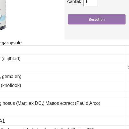
Aantal:
egacapsule
(olijfblad)
m, gemalen)
 (knoflook)
nosus (Mart. ex DC.) Mattos extract (Pau d'Arco)
LA1