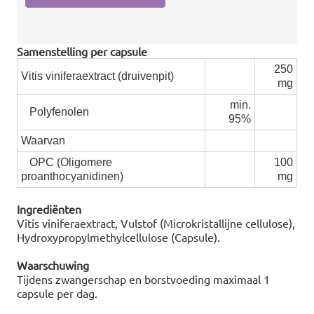
Samenstelling per capsule
250
Vitis viniferaextract (druivenpit)
mg
min.
Polyfenolen
95%
Waarvan
OPC (Oligomere
100
proanthocyanidinen)
mg
Ingrediënten
Vitis viniferaextract, Vulstof (Microkristallijne cellulose),
Hydroxypropylmethylcellulose (Capsule).
Waarschuwing
Tijdens zwangerschap en borstvoeding maximaal 1
capsule per dag.