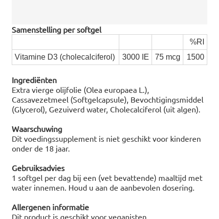
Samenstelling per softgel
%RI
Vitamine D3 (cholecalciferol)
3000 IE
75 mcg
1500
Ingrediënten
Extra vierge olijfolie (Olea europaea L.),
Cassavezetmeel (Softgelcapsule), Bevochtigingsmiddel
(Glycerol), Gezuiverd water, Cholecalciferol (uit algen).
Waarschuwing
Dit voedingssupplement is niet geschikt voor kinderen
onder de 18 jaar.
Gebruiksadvies
1 softgel per dag bij een (vet bevattende) maaltijd met
water innemen. Houd u aan de aanbevolen dosering.
Allergenen informatie
Dit product is geschikt voor veganisten.