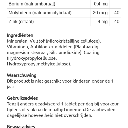
Borium (natriumboraat)
0,4 mg
Molybdeen (natriummolybdaat)
20 mcg
40
Zink (citraat)
4 mg
40
Ingrediënten
Mineralen, Vulstof (Microkristallijne cellulose),
Vitaminen, Antiklontermiddelen (Plantaardig
magnesiumstearaat, Siliciumdioxide), Coating
(Hydroxypropylcellulose,
Hydroxypropylmethylcellulose).
Waarschuwing
Dit product is niet geschikt voor kinderen onder de 1
jaar.
Gebruiksadvies
Tenzij anders geadviseerd 1 tablet per dag bij voorkeur
tijdens of vlak na de maaltijd innemen.De aanbevolen
dagelijkse hoeveelheid niet overschrijden.
Bewaaradvies