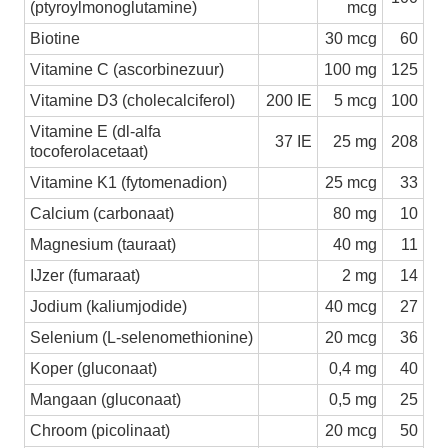
(ptyroylmonoglutamine)
mcg
Biotine
30 mcg
60
Vitamine C (ascorbinezuur)
100 mg
125
Vitamine D3 (cholecalciferol)
200 IE
5 mcg
100
Vitamine E (dl-alfa
37 IE
25 mg
208
tocoferolacetaat)
Vitamine K1 (fytomenadion)
25 mcg
33
Calcium (carbonaat)
80 mg
10
Magnesium (tauraat)
40 mg
11
IJzer (fumaraat)
2 mg
14
Jodium (kaliumjodide)
40 mcg
27
Selenium (L-selenomethionine)
20 mcg
36
Koper (gluconaat)
0,4 mg
40
Mangaan (gluconaat)
0,5 mg
25
Chroom (picolinaat)
20 mcg
50