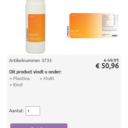
Artikelnummer
3733
€ 59,95
€ 50,96
Dit product vindt u onder:
>
Plantina
>
Multi
>
Kind
Aantal: