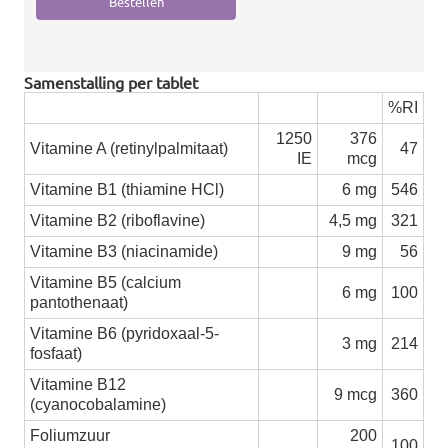
Samenstalling per tablet
%RI
1250
376
Vitamine A (retinylpalmitaat)
47
IE
mcg
Vitamine B1 (thiamine HCl)
6 mg
546
Vitamine B2 (riboflavine)
4,5 mg
321
Vitamine B3 (niacinamide)
9 mg
56
Vitamine B5 (calcium
6 mg
100
pantothenaat)
Vitamine B6 (pyridoxaal-5-
3 mg
214
fosfaat)
Vitamine B12
9 mcg
360
(cyanocobalamine)
Foliumzuur
200
100