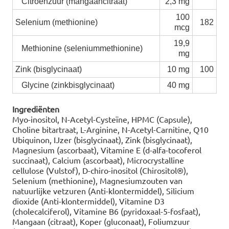
Citroenzuur (mangaancitraat)
2,3 mg
100
Selenium (methionine)
182
mcg
19,9
Methionine (seleniummethionine)
mg
Zink (bisglycinaat)
10 mg
100
Glycine (zinkbisglycinaat)
40 mg
Ingrediënten
Myo-inositol, N-Acetyl-Cysteïne, HPMC (Capsule),
Choline bitartraat, L-Arginine, N-Acetyl-Carnitine, Q10
Ubiquinon, IJzer (bisglycinaat), Zink (bisglycinaat),
Magnesium (ascorbaat), Vitamine E (d-alfa-tocoferol
succinaat), Calcium (ascorbaat), Microcrystalline
cellulose (Vulstof), D-chiro-inositol (Chirositol®),
Selenium (methionine), Magnesiumzouten van
natuurlijke vetzuren (Anti-klontermiddel), Silicium
dioxide (Anti-klontermiddel), Vitamine D3
(cholecalciferol), Vitamine B6 (pyridoxaal-5-fosfaat),
Mangaan (citraat), Koper (gluconaat), Foliumzuur