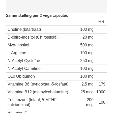
Samenstelling per 2 vega capsules
%RI
Choline (bitartraat)
100 mg
D-chiro-inositol (Chirositol®)
20 mg
Myo-inositol
500 mg
L-Arginine
100 mg
N-Acetyl-Cysteïne
250 mg
N-Acetyl-Carnitine
100 mg
Q10 Ubiquinon
100 mg
Vitamine B6 (pyridoxaal-5-fosfaat)
2,5 mg
179
Vitamine B12 (methylcobalamine)
25 mcg
1000
Foliumzuur (folaat, 5-MTHF
200
100
calciumzout)
mcg
Vitamine C