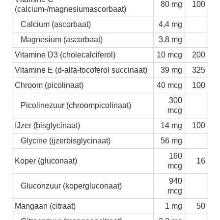
80 mg
100
(calcium-/magnesiumascorbaat)
Calcium (ascorbaat)
4,4 mg
Magnesium (ascorbaat)
3,8 mg
Vitamine D3 (cholecalciferol)
10 mcg
200
Vitamine E (d-alfa-tocoferol succinaat)
39 mg
325
Chroom (picolinaat)
40 mcg
100
300
Picolinezuur (chroompicolinaat)
mcg
IJzer (bisglycinaat)
14 mg
100
Glycine (ijzerbisglycinaat)
56 mg
160
Koper (gluconaat)
16
mcg
940
Gluconzuur (kopergluconaat)
mcg
Mangaan (citraat)
1 mg
50