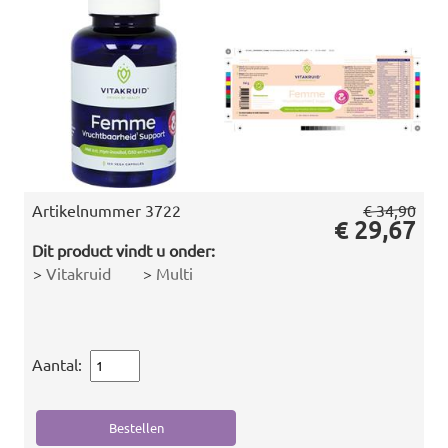
Artikelnummer
3722
€ 34,90
€ 29,67
Dit product vindt u onder:
>
Vitakruid
>
Multi
Aantal: