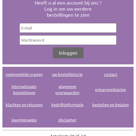
Heeft u al een account bij ons ?
Log in om uw eerdere
bestellingen te zien
veelgestelde vragen
uw bestelhistorie
contact
internationale
algemene
privacyverklaring
bestellingen
voorwaarden
klachten en retouren
bedrijfsinformatie
bestellen en betalen
leveringswijze
disclaimer
AsterCart v
26.25.2.0