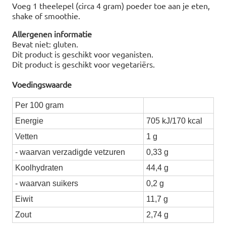
Voeg 1 theelepel (circa 4 gram) poeder toe aan je eten,
shake of smoothie.
Allergenen informatie
Bevat niet: gluten.
Dit product is geschikt voor veganisten.
Dit product is geschikt voor vegetariërs.
Voedingswaarde
Per 100 gram
Energie
705 kJ/170 kcal
Vetten
1 g
- waarvan verzadigde vetzuren
0,33 g
Koolhydraten
44,4 g
- waarvan suikers
0,2 g
Eiwit
11,7 g
Zout
2,74 g