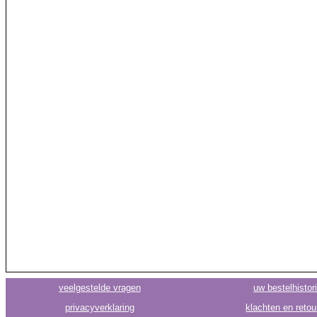
veelgestelde vragen
uw bestelhistor
privacyverklaring
klachten en retou