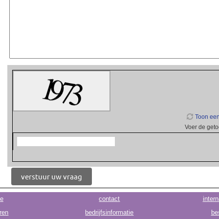
Toon een
Voer de geto
ie
contact
intern
ren
bedrijfsinformatie
be