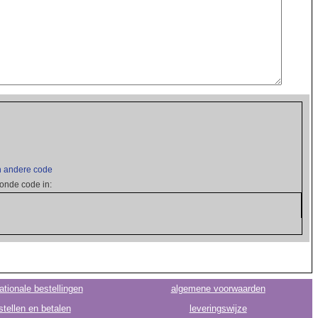
 andere code
onde code in:
ationale bestellingen
algemene voorwaarden
stellen en betalen
leveringswijze