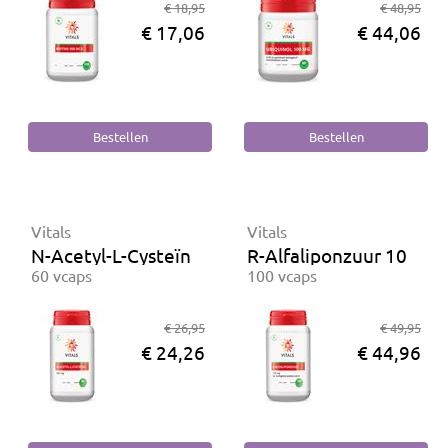
€ 18,95
€ 48,95
€ 17,06
€ 44,06
Vitals
Vitals
N-Acetyl-L-Cysteïne 600 mg
R-Alfaliponzuur 100 m
60 vcaps
100 vcaps
€ 26,95
€ 49,95
€ 24,26
€ 44,96