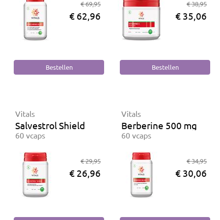
€ 69,95
€ 38,95
€ 62,96
€ 35,06
Vitals
Vitals
Salvestrol Shield
Berberine 500 mg
60 vcaps
60 vcaps
€ 29,95
€ 34,95
€ 26,96
€ 30,06