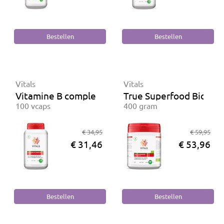
Vitals
Vitals
Vitamine B complex Actief
True Superfood Biologi
100 vcaps
400 gram
€ 34,95
€ 59,95
€ 31,46
€ 53,96