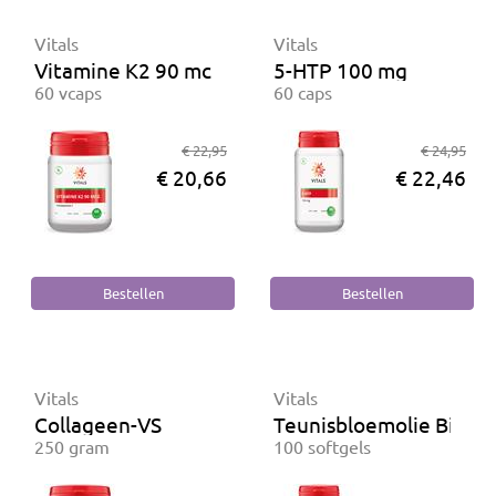
Vitals
Vitals
Vitamine K2 90 mcg
5-HTP 100 mg
60 vcaps
60 caps
€ 22,95
€ 24,95
€ 20,66
€ 22,46
Vitals
Vitals
Collageen-VS
Teunisbloemolie Biolog
250 gram
100 softgels