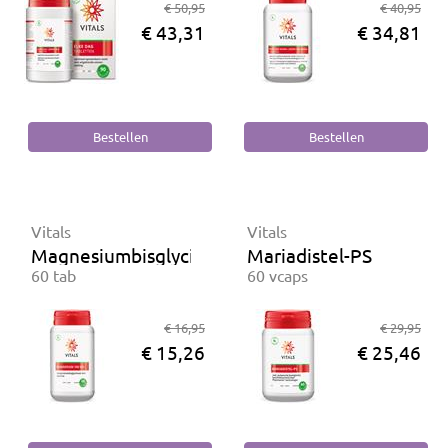
€ 50,95
€ 40,95
€ 43,31
€ 34,81
Vitals
Vitals
Magnesiumbisglycinaat 100 mg
Mariadistel-PS
60 tab
60 vcaps
€ 16,95
€ 29,95
€ 15,26
€ 25,46