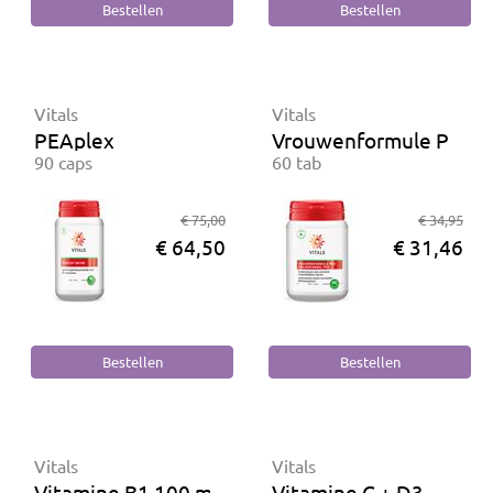
Vitals
Vitals
PEAplex
Vrouwenformule Pro
90 caps
60 tab
€ 75,00
€ 34,95
€ 64,50
€ 31,46
Vitals
Vitals
Vitamine B1 100 mg
Vitamine C + D3