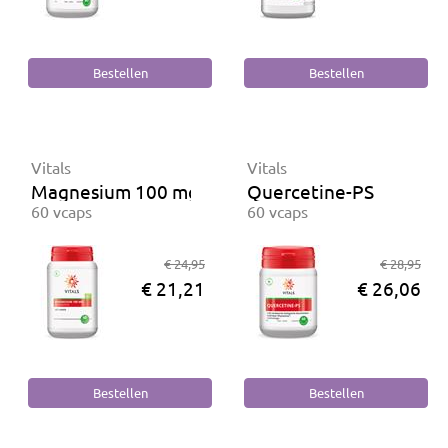
Vitals
Vitals
Magnesium 100 mg Biologisch
Quercetine-PS
60 vcaps
60 vcaps
€ 24,95
€ 28,95
€ 21,21
€ 26,06