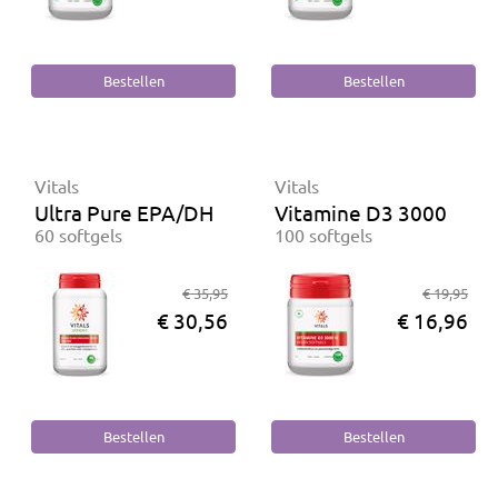
Vitals
Vitals
Ultra Pure EPA/DHA Sport 1000 mg
Vitamine D3 3000 IE V
60 softgels
100 softgels
€ 35,95
€ 19,95
€ 30,56
€ 16,96