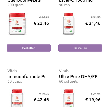
200 gram
90 tab
€ 24,95
€ 34,95
€ 22,46
€ 31,46
Vitals
Vitals
Immuunformule Pro
Ultra Pure DHA/EPA 5
60 vcaps
60 softgels
€ 49,95
€ 24,95
€ 42,46
€ 19,96