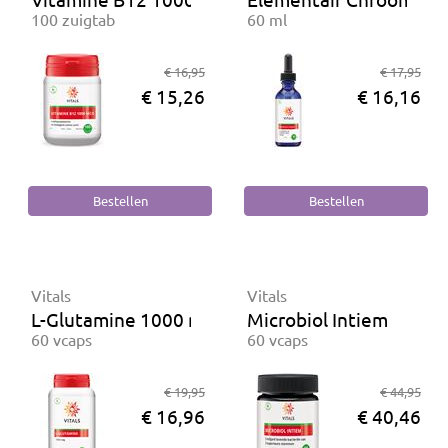
100 zuigtab
60 ml
€ 16,95
€ 17,95
€ 15,26
€ 16,16
Vitals
Vitals
L-Glutamine 1000 mg
Microbiol Intiem
60 vcaps
60 vcaps
€ 19,95
€ 44,95
€ 16,96
€ 40,46