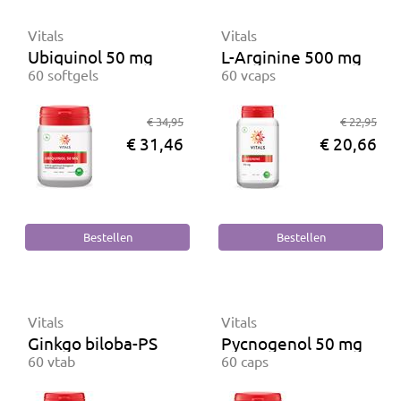
Vitals
Vitals
Ubiquinol 50 mg
L-Arginine 500 mg
60 softgels
60 vcaps
€ 34,95
€ 22,95
€ 31,46
€ 20,66
Vitals
Vitals
Ginkgo biloba-PS
Pycnogenol 50 mg
60 vtab
60 caps