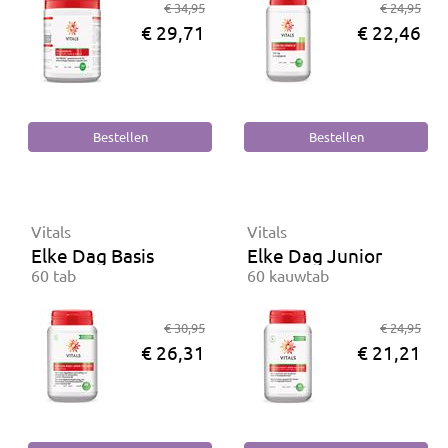
€ 34,95
€ 24,95
€ 29,71
€ 22,46
Vitals
Vitals
Elke Dag Basis
Elke Dag Junior
60 tab
60 kauwtab
€ 30,95
€ 24,95
€ 26,31
€ 21,21