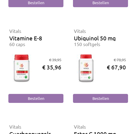
Vitals
Vitals
Vitamine E-8
Ubiquinol 50 mg
60 caps
150 softgels
€ 39,95
€ 78,95
€ 35,96
€ 67,90
Vitals
Vitals
Guarboonvezels
Ester-C 1000 mg