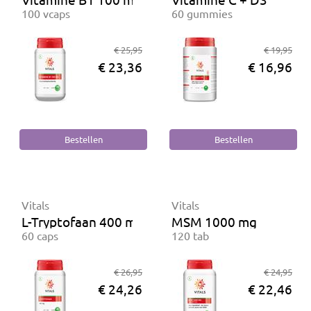
100 vcaps
60 gummies
€ 25,95
€ 19,95
€ 23,36
€ 16,96
Vitals
Vitals
L-Tryptofaan 400 mg
MSM 1000 mg
60 caps
120 tab
€ 26,95
€ 24,95
€ 24,26
€ 22,46