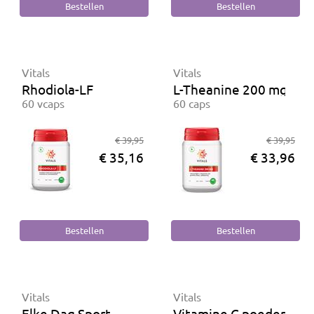
Vitals
Vitals
Rhodiola-LF
L-Theanine 200 mg
60 vcaps
60 caps
€ 39,95
€ 39,95
€ 35,16
€ 33,96
Vitals
Vitals
Elke Dag Sport
Vitamine C poeder (cal