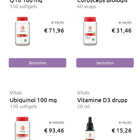
150 softgels
60 vcaps
€ 79,95
€ 34,95
€ 71,96
€ 31,46
Vitals
Vitals
Ubiquinol 100 mg
Vitamine D3 druppels 2
150 softgels
20 ml
€ 109,95
€ 16,95
€ 93,46
€ 15,26