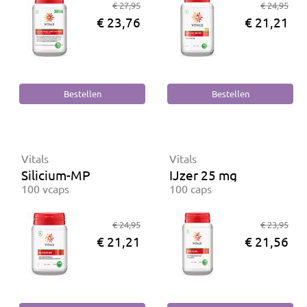
€ 27,95
€ 24,95
€ 23,76
€ 21,21
Vitals
Vitals
Silicium-MP
IJzer 25 mg
100 vcaps
100 caps
€ 24,95
€ 23,95
€ 21,21
€ 21,56