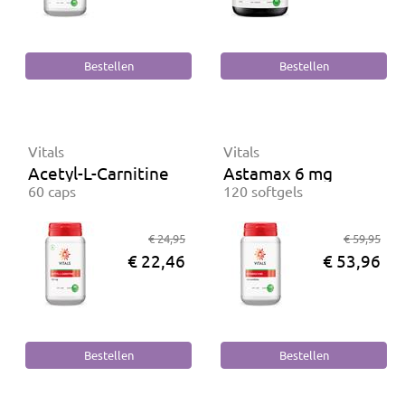
Vitals
Vitals
Acetyl-L-Carnitine 500 mg
Astamax 6 mg
60 caps
120 softgels
€ 24,95
€ 59,95
€ 22,46
€ 53,96