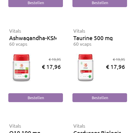
Vitals
Vitals
Ashwagandha-KSM Biologisch
Taurine 500 mg
60 vcaps
60 vcaps
€ 19,95
€ 19,95
€ 17,96
€ 17,96
Vitals
Vitals
Q10 100 mg
Cordyceps Biologisch