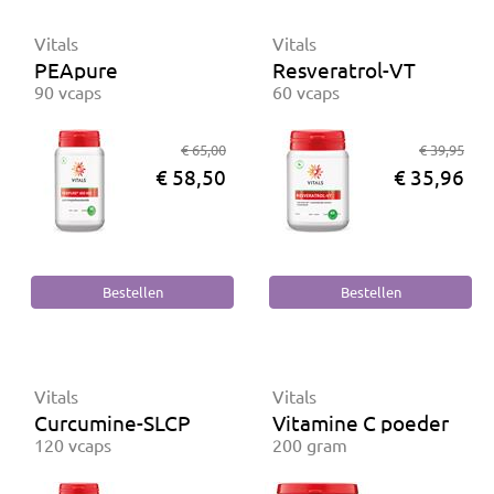
Vitals
Vitals
PEApure
Resveratrol-VT
90 vcaps
60 vcaps
€ 65,00
€ 39,95
€ 58,50
€ 35,96
Vitals
Vitals
Curcumine-SLCP
Vitamine C poeder (ma
120 vcaps
200 gram