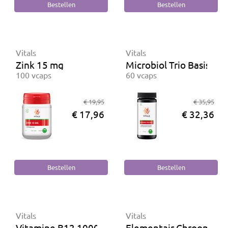
Vitals
Vitals
Zink 15 mg
Microbiol Trio Basis
100 vcaps
60 vcaps
€ 19,95
€ 35,95
€ 17,96
€ 32,36
Vitals
Vitals
Vitamine B12 1000 mcg
Elementair Chroom 20