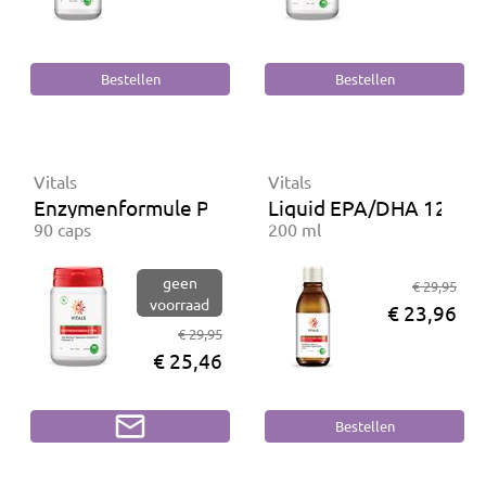
Vitals
Vitals
Enzymenformule Pro
Liquid EPA/DHA 1200 m
90 caps
200 ml
geen
€ 29,95
voorraad
€ 23,96
€ 29,95
€ 25,46