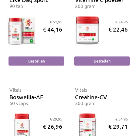
90 tab
200 gram
€ 51,95
€ 24,95
€ 44,16
€ 22,46
Vitals
Vitals
Boswellia-AF
Creatine-CV
60 vcaps
300 gram
€ 29,95
€ 34,95
€ 26,96
€ 29,71