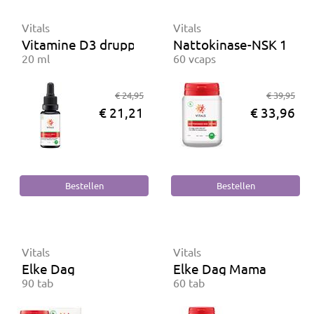
Vitals
Vitals
Vitamine D3 druppels 25 mcg
Nattokinase-NSK 100 
20 ml
60 vcaps
€ 24,95
€ 39,95
€ 21,21
€ 33,96
Vitals
Vitals
Elke Dag
Elke Dag Mama
90 tab
60 tab