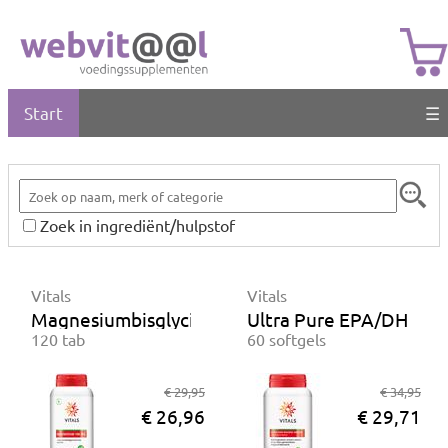
Start
☰
Zoek in ingrediënt/hulpstof
Vitals
Vitals
Magnesiumbisglycinaat 100 mg
Ultra Pure EPA/DHA 1
120 tab
60 softgels
€ 29,95
€ 34,95
€ 26,96
€ 29,71