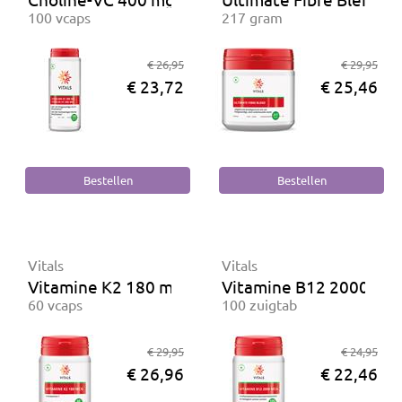
100 vcaps
217 gram
€ 26,95
€ 29,95
€ 23,72
€ 25,46
Vitals
Vitals
Vitamine K2 180 mcg
Vitamine B12 2000 mc
60 vcaps
100 zuigtab
€ 29,95
€ 24,95
€ 26,96
€ 22,46