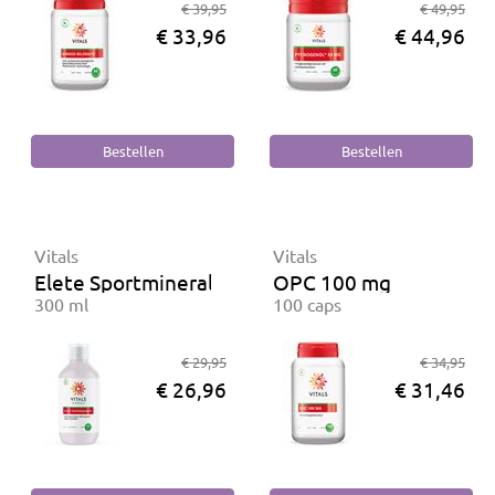
€ 39,95
€ 49,95
€ 33,96
€ 44,96
Vitals
Vitals
Elete Sportmineralen
OPC 100 mg
300 ml
100 caps
€ 29,95
€ 34,95
€ 26,96
€ 31,46