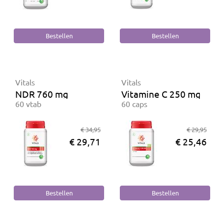
Vitals
Vitals
NDR 760 mg
Vitamine C 250 mg Biol
60 vtab
60 caps
€ 34,95
€ 29,95
€ 29,71
€ 25,46