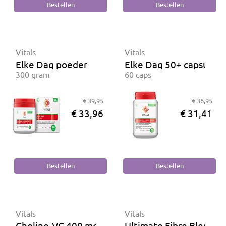
Vitals
Vitals
Elke Dag poeder
Elke Dag 50+ capsules
300 gram
60 caps
€ 39,95
€ 36,95
€ 33,96
€ 31,41
Vitals
Vitals
Choline-VC 400 mg
Ultimate Fibre Blend