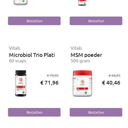
Vitals
Vitals
Microbiol Trio Platinum
MSM poeder
60 vcaps
500 gram
€ 79,95
€ 44,95
€ 71,96
€ 40,46