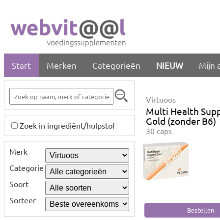
Start
Merken
Categorieën
NIEUW
Mijn 
Virtuoos
Multi Health Sup
Gold (zonder B6)
Zoek in ingrediënt/hulpstof
30 caps
Merk
Categorie
Soort
Sorteer