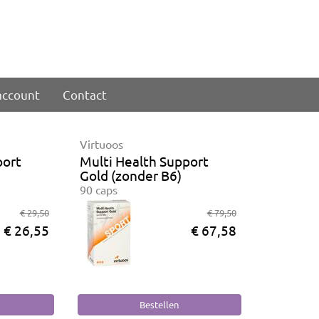
account
Contact
Virtuoos
port
Multi Health Support
Gold (zonder B6)
90 caps
€ 29,50
€ 79,50
€ 26,55
€ 67,58