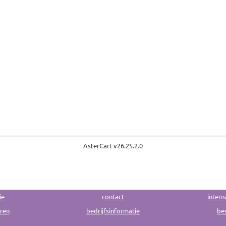
AsterCart v
26.25.2.0
ie
contact
intern
uren
bedrijfsinformatie
bes