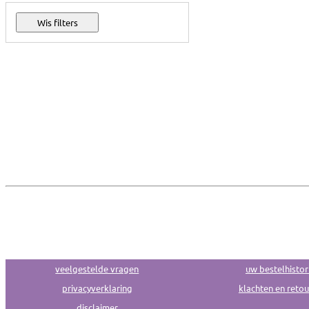
veelgestelde vragen
uw bestelhistor
privacyverklaring
klachten en reto
disclaimer