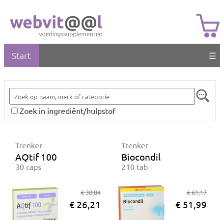
Start
☰
Zoek in ingrediënt/hulpstof
Trenker
Trenker
AQtif 100
Biocondil
30 caps
210 tab
€ 30,84
€ 61,17
€ 26,21
€ 51,99