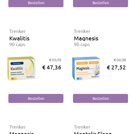
Trenker
Trenker
Kwalitis
Magnesis
90 caps
90 caps
€ 55,72
€ 32,38
€ 47,36
€ 27,52
Trenker
Trenker
Magnesis
Mentalis Sleep