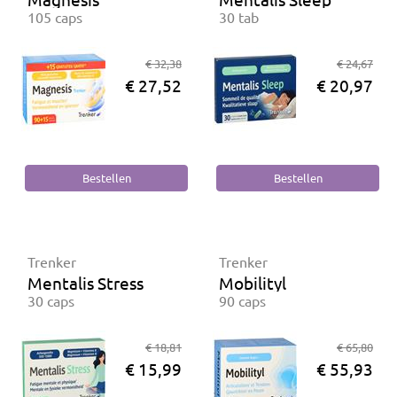
105 caps
30 tab
€ 32,38
€ 24,67
€ 27,52
€ 20,97
Trenker
Trenker
Mentalis Stress
Mobilityl
30 caps
90 caps
€ 18,81
€ 65,80
€ 15,99
€ 55,93