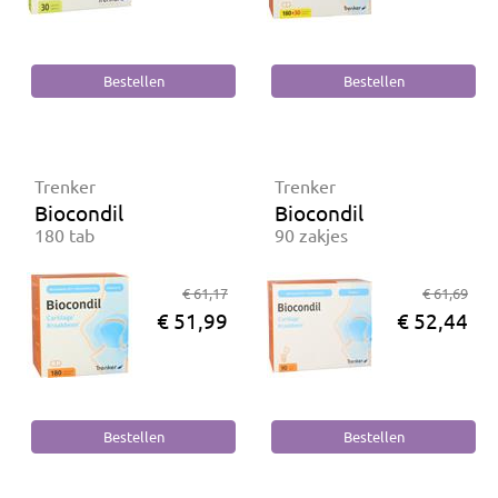
Trenker
Trenker
Biocondil
Biocondil
180 tab
90 zakjes
€ 61,17
€ 61,69
€ 51,99
€ 52,44