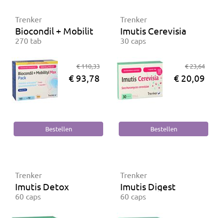
Trenker
Trenker
Biocondil + Mobilityl Max pack
Imutis Cerevisia
270 tab
30 caps
€ 110,33
€ 23,64
€ 93,78
€ 20,09
Trenker
Trenker
Imutis Detox
Imutis Digest
60 caps
60 caps