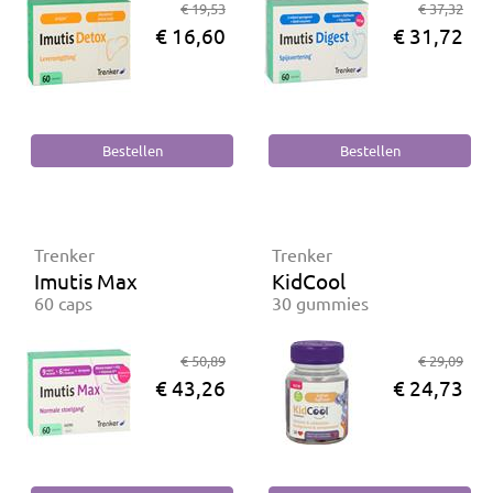
€ 19,53
€ 37,32
€ 16,60
€ 31,72
Trenker
Trenker
Imutis Max
KidCool
60 caps
30 gummies
€ 50,89
€ 29,09
€ 43,26
€ 24,73