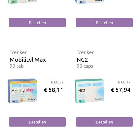
Trenker
Trenker
Mobilityl Max
NC2
90 tab
90 caps
€ 68,37
€ 68,17
€ 58,11
€ 57,94