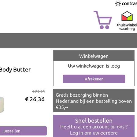
contra
Winkelwagen
Uw winkelwagen is leeg
Body Butter
€ 29,95
Gratis bezorging binnen
€ 26,36
Nederland bij een bestelling boven
€35,--
Snel bestellen
Heeft u al een account bij ons ?
Log in om uw eerdere