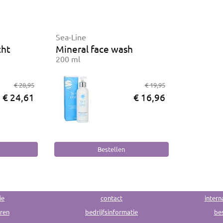
Sea-Line
cht
Mineral face wash
200 ml
€ 28,95
€ 19,95
€ 24,61
€ 16,96
ie
contact
intern
uren
bedrijfsinformatie
bes