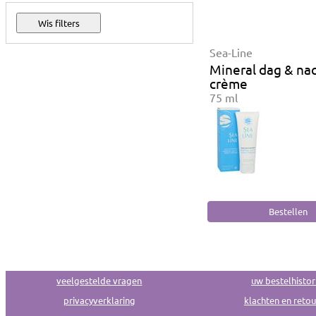
Sea-Line
Mineral dag & na
crème
75 ml
veelgestelde vragen
uw bestelhistor
privacyverklaring
klachten en reto