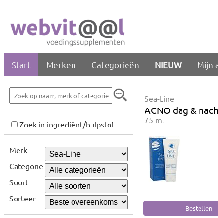
Start
Merken
Categorieën
NIEUW
Mijn 
Sea-Line
ACNO dag & nach
75 ml
Zoek in ingrediënt/hulpstof
Merk
Categorie
Soort
Sorteer