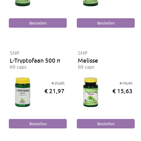
SNP
SNP
L-Tryptofaan 500 mg
Melisse
60 caps
60 caps
€ 25,85
€ 16,45
€ 21,97
€ 15,63