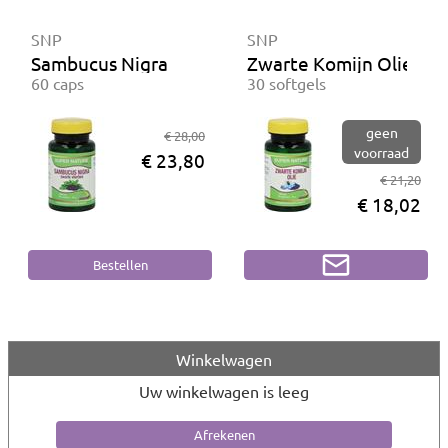
SNP
SNP
Sambucus Nigra
Zwarte Komijn Olie
60 caps
30 softgels
geen
€ 28,00
voorraad
€ 23,80
€ 21,20
€ 18,02
Winkelwagen
Uw winkelwagen is leeg