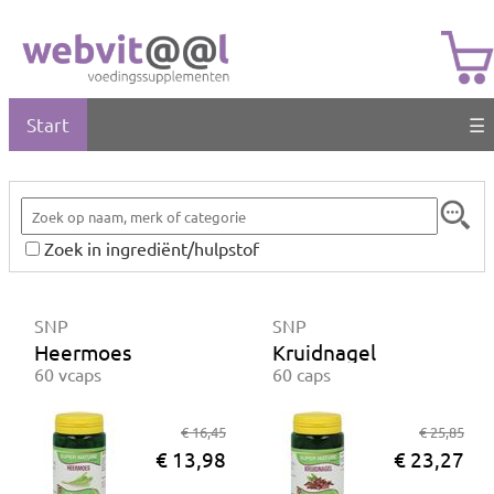
Start
☰
Zoek in ingrediënt/hulpstof
SNP
SNP
Heermoes
Kruidnagel
60 vcaps
60 caps
€ 16,45
€ 25,85
€ 13,98
€ 23,27