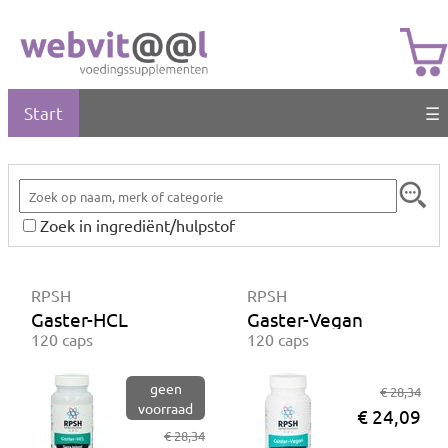
Start
☰
Zoek in ingrediënt/hulpstof
RPSH
RPSH
Gaster-HCL
Gaster-Vegan
120 caps
120 caps
geen
€ 28,34
voorraad
€ 24,09
€ 28,34