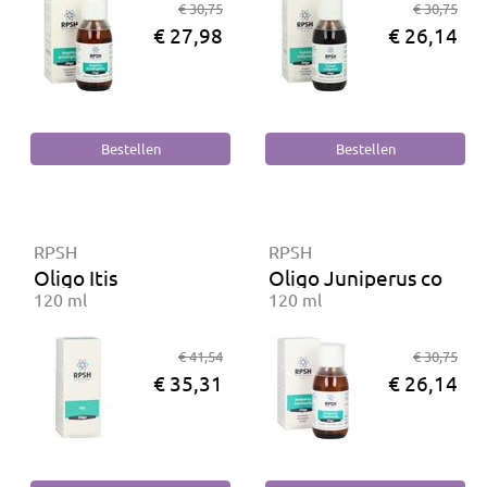
€ 30,75
€ 30,75
€ 27,98
€ 26,14
RPSH
RPSH
Oligo Itis
Oligo Juniperus commu
120 ml
120 ml
€ 41,54
€ 30,75
€ 35,31
€ 26,14