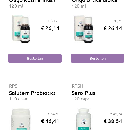
120 ml
120 ml
€ 30,75
€ 30,75
€ 26,14
€ 26,14
RPSH
RPSH
Salutem Probiotics
Sero-Plus
110 gram
120 caps
€ 54,60
€ 45,34
€ 46,41
€ 38,54