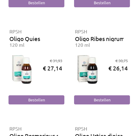
RPSH
RPSH
Oligo Quies
Oligo Ribes nigrum
120 ml
120 ml
€ 31,93
€ 30,75
€ 27,14
€ 26,14
RPSH
RPSH
Oligo Rosmarinus officinalis
Oligo Urtica dioica