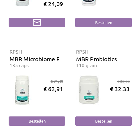
€ 24,09
RPSH
RPSH
MBR Microbiome Repair
MBR Probiotics
135 caps
110 gram
€ 71,49
€ 38,03
€ 62,91
€ 32,33