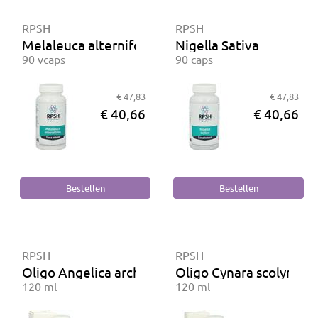
RPSH
RPSH
Melaleuca alternifolia
Nigella Sativa
90 vcaps
90 caps
€ 47,83
€ 47,83
€ 40,66
€ 40,66
RPSH
RPSH
Oligo Angelica archangelica
Oligo Cynara scolymus
120 ml
120 ml