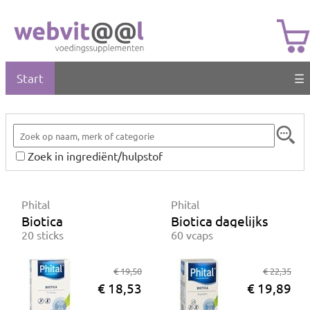
Start
☰
Zoek in ingrediënt/hulpstof
Phital
Phital
Biotica
Biotica dagelijks
20 sticks
60 vcaps
€ 19,50
€ 22,35
€ 18,53
€ 19,89