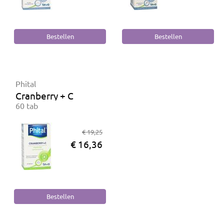
Phital
Cranberry + C
60 tab
€ 19,25
€ 16,36