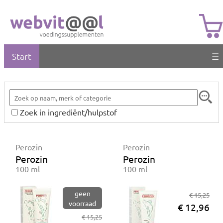
Start
☰
Zoek in ingrediënt/hulpstof
Perozin
Perozin
Perozin
Perozin
100 ml
100 ml
geen
€ 15,25
voorraad
€ 12,96
€ 15,25