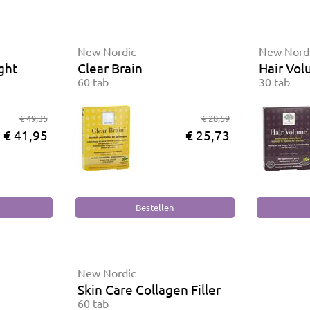
New Nordic
New Nord
ght
Clear Brain
Hair Vo
60 tab
30 tab
€ 49,35
€ 28,59
€ 41,95
€ 25,73
New Nordic
Skin Care Collagen Filler
60 tab