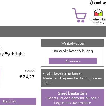
contra
Winkelwagen
ic
Uw winkelwagen is leeg
ry Eyebright
€ 28,55
Gratis bezorging binnen
€ 24,27
Nederland bij een bestelling boven
€35,--
Snel bestellen
Heeft u al een account bij ons ?
Log in om uw eerdere