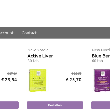
account
Contact
New Nordic
New Nord
Active Liver
Blue Ber
30 tab
60 tab
€ 27,69
€ 28,55
€ 23,54
€ 25,70