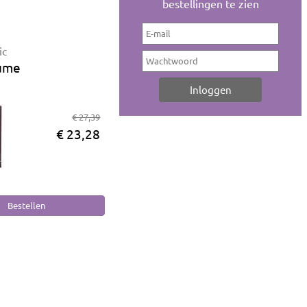
bestellingen te zien
ic
lume
€ 27,39
€ 23,28