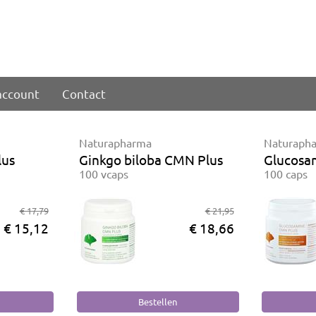
account
Contact
Naturapharma
Naturaph
lus
Ginkgo biloba CMN Plus
Glucosa
100 vcaps
100 caps
€ 17,79
€ 21,95
€ 15,12
€ 18,66