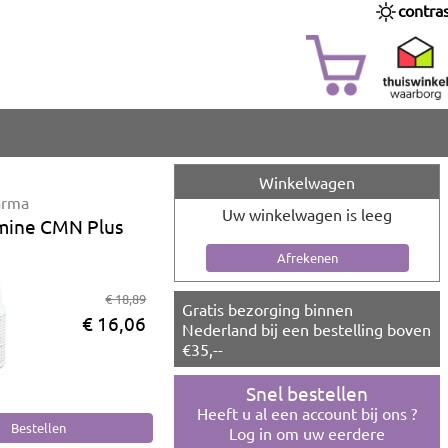
contra
Winkelwagen
arma
Uw winkelwagen is leeg
mine CMN Plus
€ 18,89
Gratis bezorging binnen
€ 16,06
Nederland bij een bestelling boven
€35,--
Snel bestellen
Heeft u al een account bij ons ?
Log in om uw eerdere