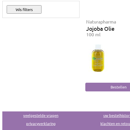
Naturapharma
Jojoba Olie
100 ml
veelgestelde vragen
uw bestelhistor
privacyverklaring
klachten en reto