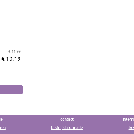
€ 11,99
€ 10,19
ie
contact
intern
uren
bedrijfsinformatie
bes