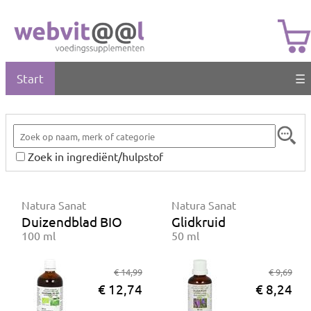
Start
☰
Zoek in ingrediënt/hulpstof
Natura Sanat
Natura Sanat
Duizendblad BIO
Glidkruid
100 ml
50 ml
€ 14,99
€ 9,69
€ 12,74
€ 8,24