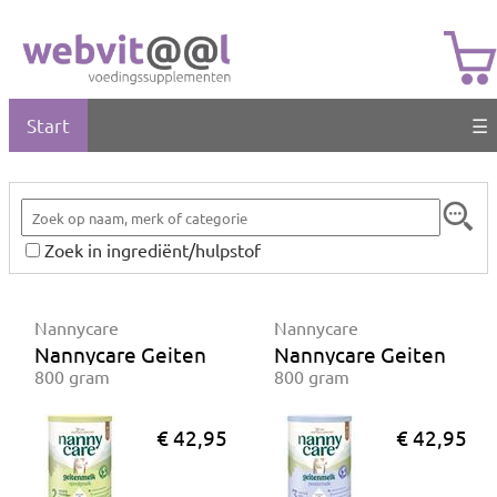
Start
☰
Zoek in ingrediënt/hulpstof
Nannycare
Nannycare
Nannycare Geiten opvolgmelk
Nannycare Geiten peu
800 gram
800 gram
€ 42,95
€ 42,95