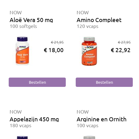
NOW
NOW
Aloë Vera 50 mg
Amino Compleet
100 softgels
120 vcaps
€ 21,95
€ 27,95
€ 18,00
€ 22,92
NOW
NOW
Appelazijn 450 mg
Arginine en Ornithine
180 vcaps
100 vcaps