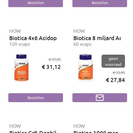
NOW
NOW
Biotica 4x6 Acidophilus
Biotica 8 miljard Acidop
120 vcaps
60 vcaps
geen
€ 37,95
voorraad
€ 31,12
€ 33,95
€ 27,84
NOW
NOW
Biotica Gr8-Dophilus
Biotine 1000 mcg