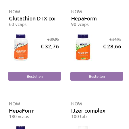
NOW
NOW
Glutathion DTX complex
HepaForm
60 vcaps
90 vcaps
€ 39,95
€ 34,95
€ 32,76
€ 28,66
NOW
NOW
HepaForm
IJzer complex
180 vcaps
100 tab