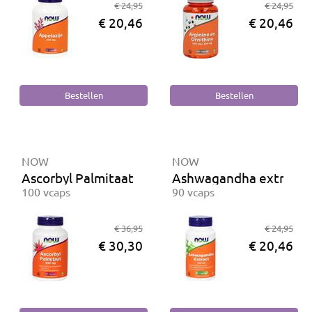
€ 24,95
€ 24,95
€ 20,46
€ 20,46
NOW
NOW
Ascorbyl Palmitaat 500 mg
Ashwagandha extract 
100 vcaps
90 vcaps
€ 36,95
€ 24,95
€ 30,30
€ 20,46