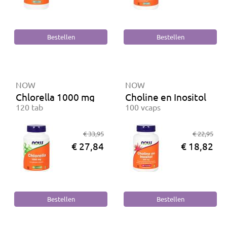
NOW
NOW
Chlorella 1000 mg
Choline en Inositol
120 tab
100 vcaps
€ 33,95
€ 22,95
€ 27,84
€ 18,82