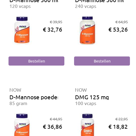
120 vcaps
240 vcaps
€ 39,95
€ 64,95
€ 32,76
€ 53,26
NOW
NOW
D-Mannose poeder
DMG 125 mg
85 gram
100 vcaps
€ 44,95
€ 22,95
€ 36,86
€ 18,82