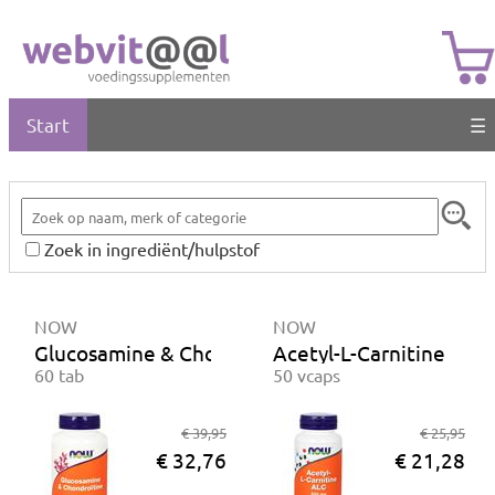
Start
☰
Zoek in ingrediënt/hulpstof
NOW
NOW
Glucosamine & Chondroïtine
Acetyl-L-Carnitine 500
60 tab
50 vcaps
€ 39,95
€ 25,95
€ 32,76
€ 21,28