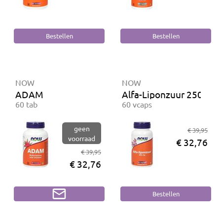
NOW
NOW
ADAM
Alfa-Liponzuur 250 mg
60 tab
60 vcaps
geen
€ 39,95
voorraad
€ 32,76
€ 39,95
€ 32,76