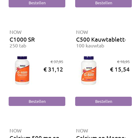
NOW
NOW
C1000 SR
C500 Kauwtabletten
250 tab
100 kauwtab
€ 37,95
€ 18,95
€ 31,12
€ 15,54
NOW
NOW
Calcium 500 mg en Magnesium 250 mg
Calcium en Magnesium