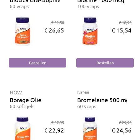
60 vcaps
100 vcaps
€ 32,50
€ 18,95
€ 26,65
€ 15,54
NOW
NOW
Borage Olie
Bromelaïne 500 mg
60 softgels
60 vcaps
€ 27,95
€ 29,95
€ 22,92
€ 24,56