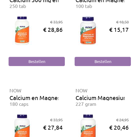
250 tab
100 tab
€ 33,95
€ 18,50
€ 28,86
€ 15,17
NOW
NOW
Calcium en Magnesium met D3 en K2
Calcium Magnesium 1:
180 caps
227 gram
€ 33,95
€ 24,95
€ 27,84
€ 20,46