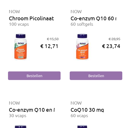
NOW
NOW
Chroom Picolinaat 200 mcg
Co-enzym Q10 60 mg m
100 vcaps
60 softgels
€ 15,50
€ 28,95
€ 12,71
€ 23,74
NOW
NOW
Co-enzym Q10 en Meidoorn
CoQ10 30 mg
30 vcaps
60 vcaps