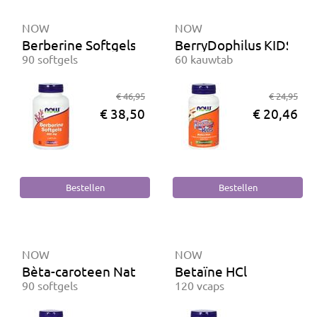
NOW
NOW
Berberine Softgels 400 mg
BerryDophilus KIDS Bio
90 softgels
60 kauwtab
€ 46,95
€ 24,95
€ 38,50
€ 20,46
NOW
NOW
Bèta-caroteen Natuurlijk 25.000 IE
Betaïne HCl
90 softgels
120 vcaps