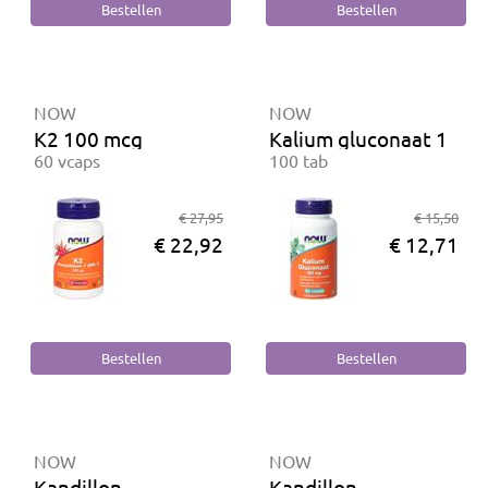
NOW
NOW
K2 100 mcg
Kalium gluconaat 100 
60 vcaps
100 tab
€ 27,95
€ 15,50
€ 22,92
€ 12,71
NOW
NOW
Kandillon
Kandillon