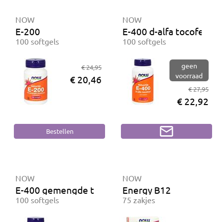
NOW
NOW
E-200
E-400 d-alfa tocoferyl
100 softgels
100 softgels
geen
€ 24,95
voorraad
€ 20,46
€ 27,95
€ 22,92
NOW
NOW
E-400 gemengde tocoferolen
Energy B12
100 softgels
75 zakjes