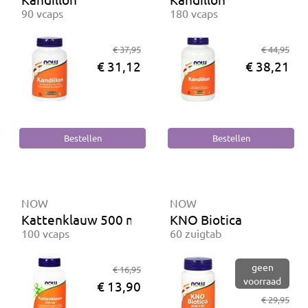
90 vcaps
180 vcaps
€ 37,95
€ 44,95
€ 31,12
€ 38,21
NOW
NOW
Kattenklauw 500 mg
KNO Biotica
100 vcaps
60 zuigtab
geen
€ 16,95
voorraad
€ 13,90
€ 29,95