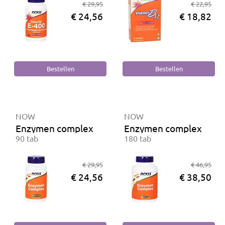
€ 29,95
€ 22,95
€ 24,56
€ 18,82
NOW
NOW
Enzymen complex
Enzymen complex
90 tab
180 tab
€ 29,95
€ 46,95
€ 24,56
€ 38,50