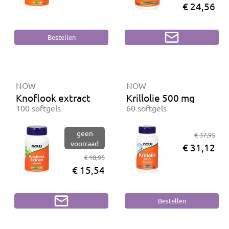
€ 24,56
NOW
NOW
Knoflook extract
Krillolie 500 mg
100 softgels
60 softgels
geen
€ 37,95
voorraad
€ 31,12
€ 18,95
€ 15,54