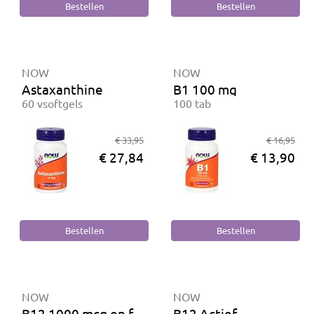
NOW
NOW
Astaxanthine
B1 100 mg
60 vsoftgels
100 tab
€ 33,95
€ 16,95
€ 27,84
€ 13,90
NOW
NOW
B12 1000 mcg en foliumzuur 100 mcg
B12 Actief