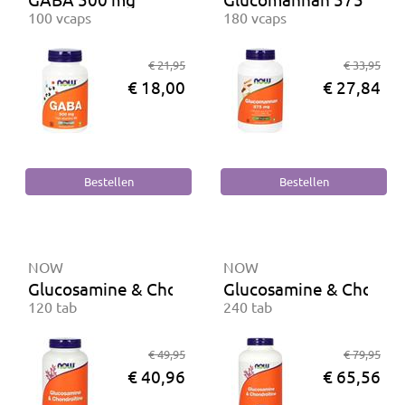
100 vcaps
180 vcaps
€ 21,95
€ 33,95
€ 18,00
€ 27,84
NOW
NOW
Glucosamine & Chondroïtine
Glucosamine & Chondro
120 tab
240 tab
€ 49,95
€ 79,95
€ 40,96
€ 65,56