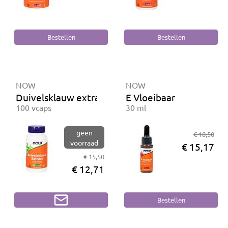
NOW
NOW
Duivelsklauw extract
E Vloeibaar
100 vcaps
30 ml
geen
€ 18,50
voorraad
€ 15,17
€ 15,50
€ 12,71