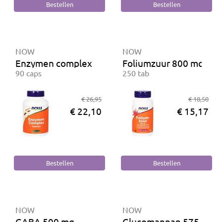
NOW
NOW
Enzymen complex Capsules
Foliumzuur 800 mcg
90 caps
250 tab
€ 26,95
€ 18,50
€ 22,10
€ 15,17
NOW
NOW
GABA 500 mg
Glucomannan 575 mg