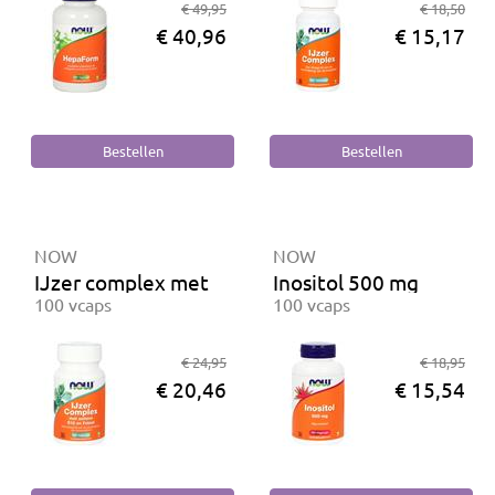
€ 49,95
€ 18,50
€ 40,96
€ 15,17
NOW
NOW
IJzer complex met actieve B12 en Folaat
Inositol 500 mg
100 vcaps
100 vcaps
€ 24,95
€ 18,95
€ 20,46
€ 15,54