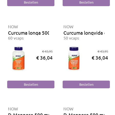
NOW
NOW
Curcuma longa 500 mg
Curcuma longvida extr
60 vcaps
50 vcaps
€ 43,95
€ 43,95
€ 36,04
€ 36,04
NOW
NOW
D-Mannose 500 mg
D-Mannose 500 mg