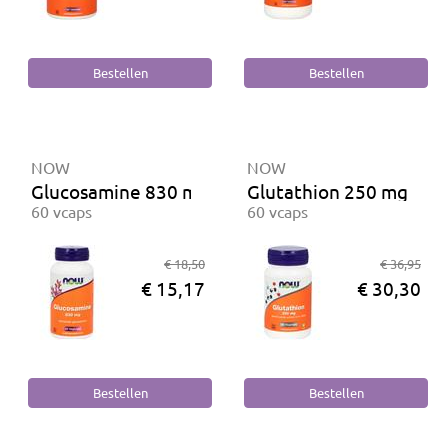
NOW
NOW
Glucosamine 830 mg
Glutathion 250 mg
60 vcaps
60 vcaps
€ 18,50
€ 36,95
€ 15,17
€ 30,30