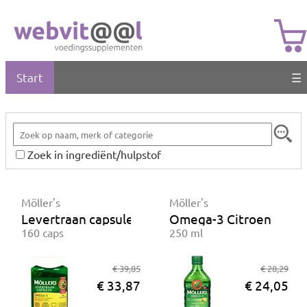
Start
☰
Zoek in ingrediënt/hulpstof
Möller's
Möller's
Levertraan capsules Omega-3
Omega-3 Citroen
160 caps
250 ml
€ 39,85
€ 28,29
€ 33,87
€ 24,05