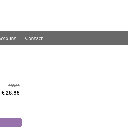
account
Contact
€ 33,95
€ 28,86