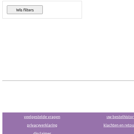
veelgestelde vragen
uw bestelhistor
privacyverklaring
klachten en reto
disclaimer