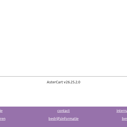
AsterCart v
26.25.2.0
ie
contact
intern
uren
bedrijfsinformatie
bes