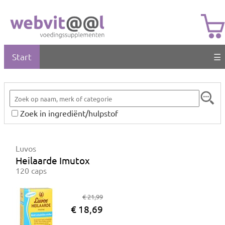
Start
☰
Zoek in ingrediënt/hulpstof
Luvos
Heilaarde Imutox
120 caps
€ 21,99
€ 18,69