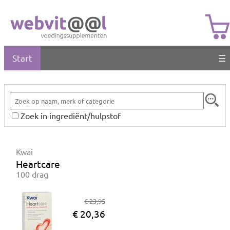
Start
☰
Zoek in ingrediënt/hulpstof
Kwai
Heartcare
100 drag
€ 23,95
€ 20,36