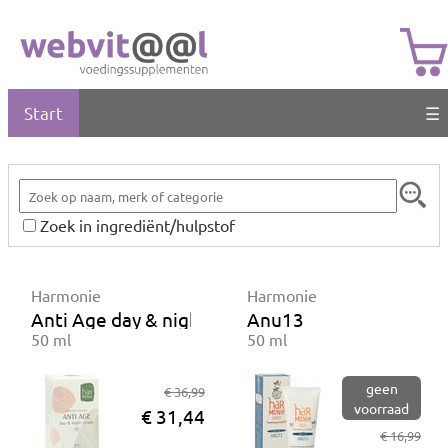
Start
☰
Zoek in ingrediënt/hulpstof
Harmonie
Harmonie
Anti Age day & night cream
Anu13
50 ml
50 ml
geen
€ 36,99
voorraad
€ 31,44
€ 16,99