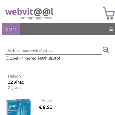
Start
☰
Zoek in ingrediënt/hulpstof
Haleon
Zovirax
2 gram
€ 10,49
€ 8,92