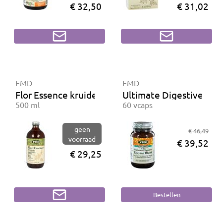
€ 32,50
€ 31,02
FMD
FMD
Flor Essence kruidenmelange
Ultimate Digestive En
500 ml
60 vcaps
geen
€ 46,49
voorraad
€ 39,52
€ 29,25