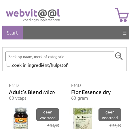
Start
☰
Zoek in ingrediënt/hulpstof
FMD
FMD
Adult's Blend Microbiotica
Flor Essence dry
60 vcaps
63 gram
geen
geen
voorraad
voorraad
€ 34,95
€ 36,49