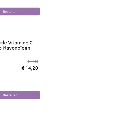
rde Vitamine C
o-flavonoïden
€ 14,95
€ 14,20