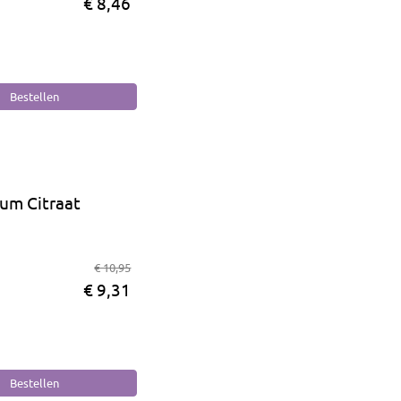
€ 8,46
um Citraat
€ 10,95
€ 9,31