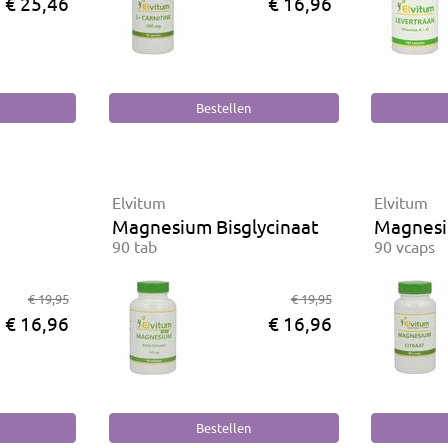
€ 25,46
€ 16,96
Elvitum
Elvitum
Magnesium Bisglycinaat
Magnesi
90 tab
90 vcaps
€ 19,95
€ 19,95
€ 16,96
€ 16,96