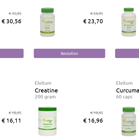
€ 35,95
€ 24,95
€ 30,56
€ 23,70
Elvitum
Elvitum
Creatine
Curcuma
200 gram
60 caps
€ 18,95
€ 19,95
€ 16,11
€ 16,96