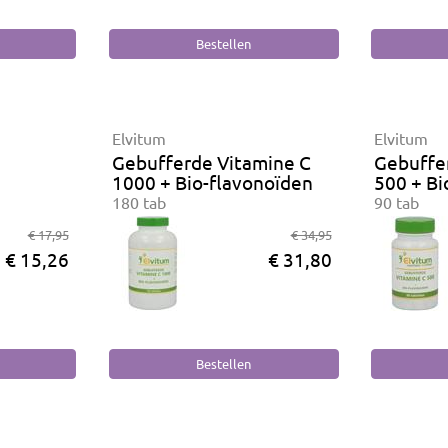
Elvitum
Elvitum
Gebufferde Vitamine C
Gebuffe
1000 + Bio-flavonoïden
500 + Bi
180 tab
90 tab
€ 17,95
€ 34,95
€ 15,26
€ 31,80