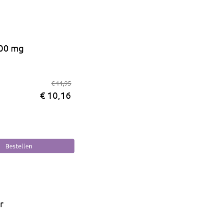
00 mg
€ 11,95
€ 10,16
r