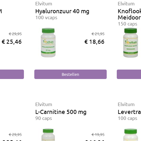
Elvitum
Elvitum
M
Hyaluronzuur 40 mg
Knoflook
Meidoor
100 vcaps
150 caps
€ 29,95
€ 21,95
€ 25,46
€ 18,66
Elvitum
Elvitum
L-Carnitine 500 mg
Levertr
90 caps
100 caps
€ 29,95
€ 19,95