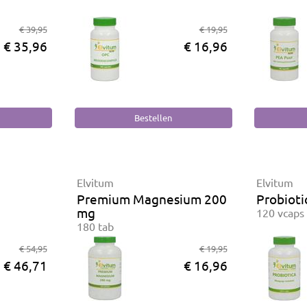
€ 39,95
€ 19,95
€ 35,96
€ 16,96
Elvitum
Elvitum
Premium Magnesium 200
Probioti
mg
120 vcaps
180 tab
€ 54,95
€ 19,95
€ 46,71
€ 16,96