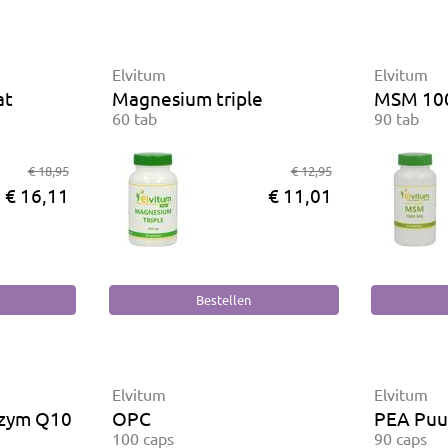
Elvitum
Elvitum
at
Magnesium triple
MSM 10
60 tab
90 tab
€ 18,95
€ 12,95
€ 16,11
€ 11,01
Elvitum
Elvitum
zym Q10
OPC
PEA Puu
100 caps
90 caps