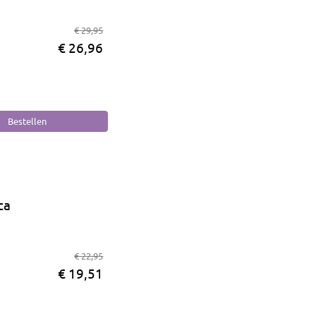
€ 29,95
€ 26,96
ca
€ 22,95
€ 19,51