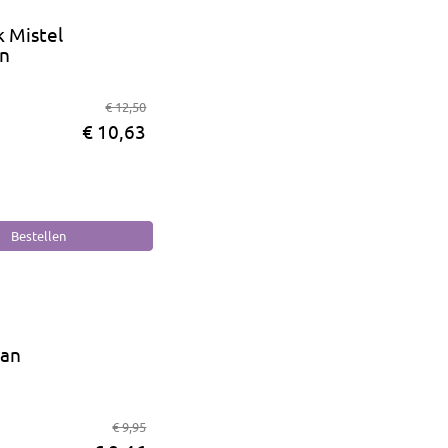
 Mistel
n
€ 12,50
€ 10,63
aan
€ 9,95