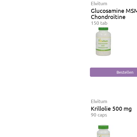
Elvitum
Glucosamine MS
Chondroïtine
150 tab
Elvitum
Krillolie 500 mg
90 caps