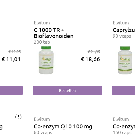
Elvitum
Elvitum
C 1000 TR +
Caprylz
Bioflavonoïden
90 vcaps
200 tab
€ 12,95
€ 21,95
€ 11,01
€ 18,66
( ! )
Elvitum
Elvitum
g
Co-enzym Q10 100 mg
Co-enzy
60 vcaps
150 caps