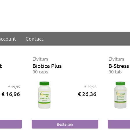
account
Contact
Elvitum
Elvitum
t
Biotica Plus
B-Stress
90 caps
90 tab
€ 19,95
€ 29,95
€ 16,96
€ 26,36