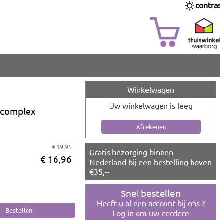
contra
Winkelwagen
Uw winkelwagen is leeg
 complex
€ 19,95
Gratis bezorging binnen
€ 16,96
Nederland bij een bestelling boven
€35,--
Snel bestellen
Heeft u al een account bij ons ?
Log in om uw eerdere