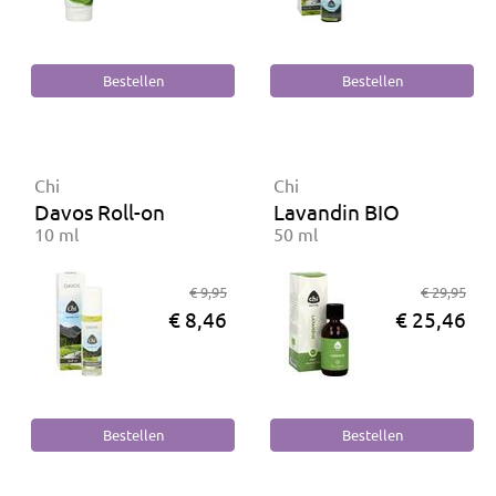
Chi
Chi
Davos Roll-on
Lavandin BIO
10 ml
50 ml
€ 9,95
€ 29,95
€ 8,46
€ 25,46