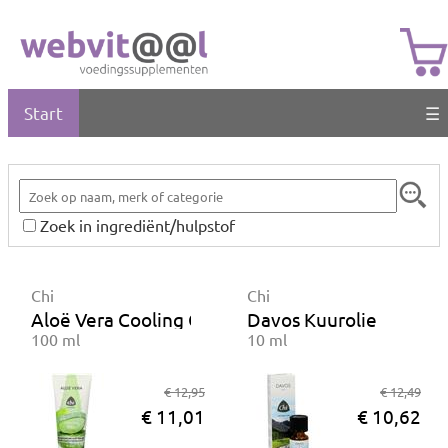
Start
☰
Zoek in ingrediënt/hulpstof
Chi
Chi
Aloë Vera Cooling Gel
Davos Kuurolie
100 ml
10 ml
€ 12,95
€ 12,49
€ 11,01
€ 10,62