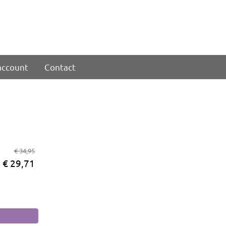
account
Contact
€ 34,95
€ 29,71