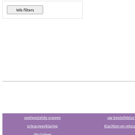
veelgestelde vragen
uw bestelhistor
privacyverklaring
klachten en reto
disclaimer