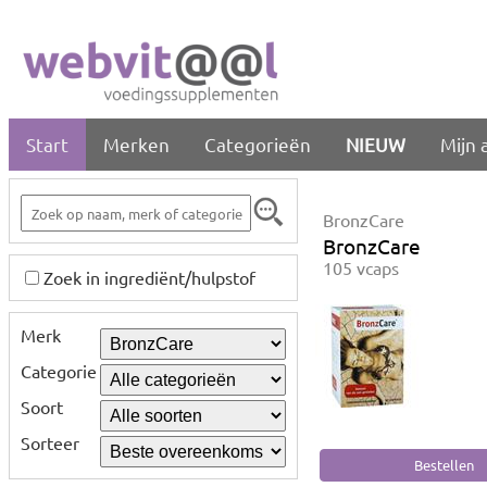
Start
Merken
Categorieën
NIEUW
Mijn 
BronzCare
BronzCare
105 vcaps
Zoek in ingrediënt/hulpstof
Merk
Categorie
Soort
Sorteer