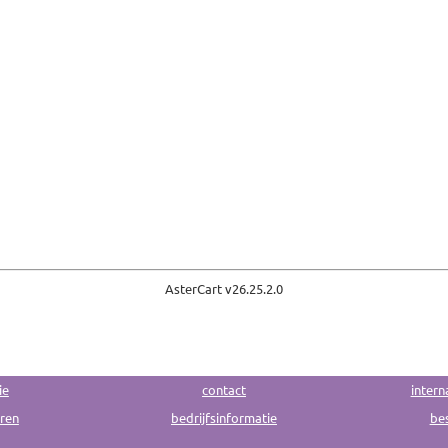
AsterCart v
26.25.2.0
ie
contact
intern
uren
bedrijfsinformatie
bes