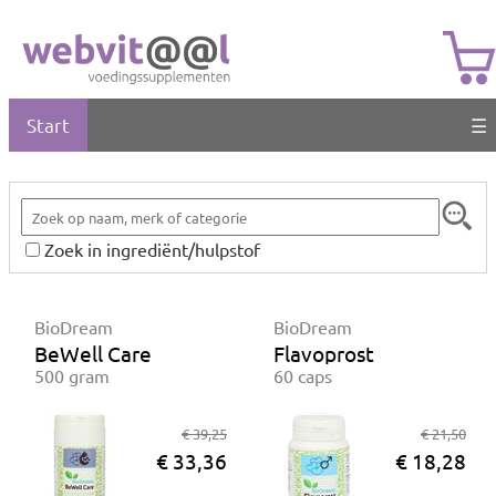
Start
☰
Zoek in ingrediënt/hulpstof
BioDream
BioDream
BeWell Care
Flavoprost
500 gram
60 caps
€ 39,25
€ 21,50
€ 33,36
€ 18,28