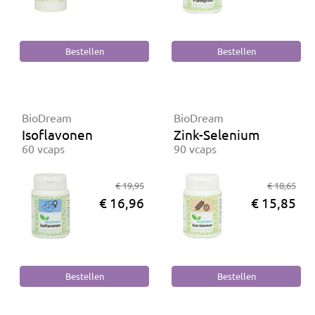
BioDream
BioDream
Isoflavonen
Zink-Selenium
60 vcaps
90 vcaps
€ 19,95
€ 18,65
€ 16,96
€ 15,85