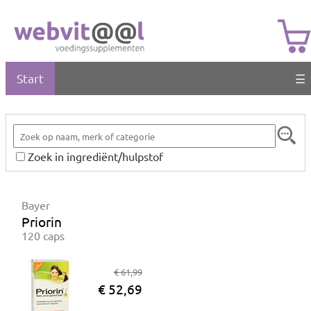
Start
☰
Zoek in ingrediënt/hulpstof
Bayer
Priorin
120 caps
€ 61,99
€ 52,69