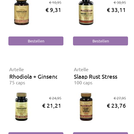
€ 10,95
€ 38,95
€ 9,31
€ 33,11
Artelle
Artelle
Rhodiola + Ginseng
Slaap Rust Stress
75 caps
100 caps
€ 24,95
€ 27,95
€ 21,21
€ 23,76