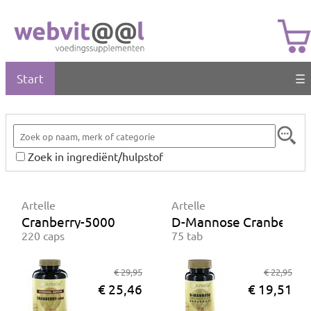
Start
☰
Zoek in ingrediënt/hulpstof
Artelle
Artelle
Cranberry-5000
D-Mannose Cranberry B
220 caps
75 tab
€ 29,95
€ 22,95
€ 25,46
€ 19,51