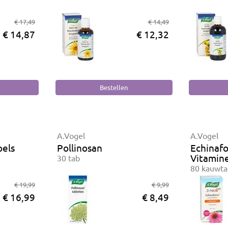
€ 17,49
€ 14,49
€ 14,87
€ 12,32
A.Vogel
A.Vogel
pels
Pollinosan
Echinafo
Vitamine
30 tab
80 kauwt
€ 19,99
€ 9,99
€ 16,99
€ 8,49