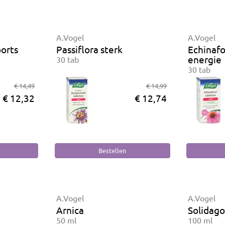
A.Vogel
A.Vogel
orts
Passiflora sterk
Echinafo
energie
30 tab
30 tab
€ 14,49
€ 14,99
€ 12,32
€ 12,74
A.Vogel
A.Vogel
Arnica
Solidag
50 ml
100 ml