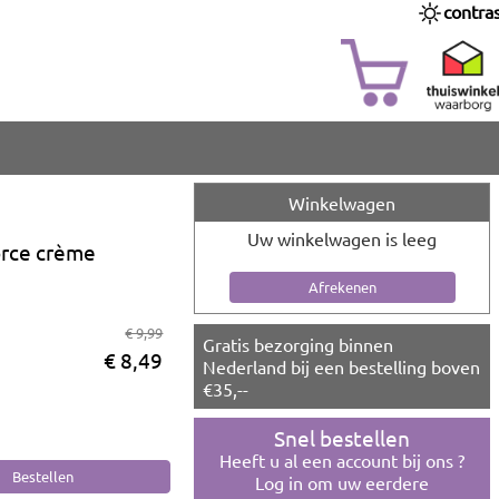
contra
Winkelwagen
Uw winkelwagen is leeg
orce crème
€ 9,99
Gratis bezorging binnen
€ 8,49
Nederland bij een bestelling boven
€35,--
Snel bestellen
Heeft u al een account bij ons ?
Log in om uw eerdere