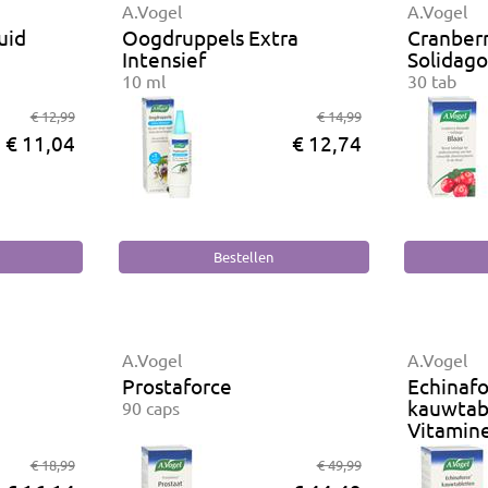
A.Vogel
A.Vogel
uid
Oogdruppels Extra
Cranber
Intensief
Solidag
10 ml
30 tab
€ 12,99
€ 14,99
€ 11,04
€ 12,74
A.Vogel
A.Vogel
Prostaforce
Echinaf
kauwtabl
90 caps
Vitamin
60 kauwt
€ 18,99
€ 49,99