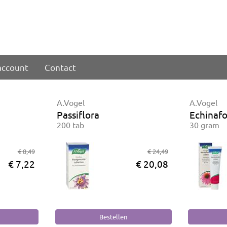
account
Contact
A.Vogel
A.Vogel
Passiflora
Echinaf
200 tab
30 gram
€ 8,49
€ 24,49
€ 7,22
€ 20,08