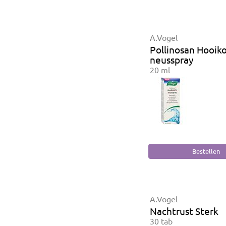
A.Vogel
Pollinosan Hooiko
neusspray
20 ml
A.Vogel
Nachtrust Sterk
30 tab