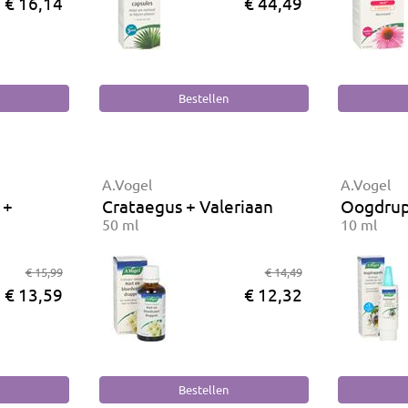
€ 16,14
€ 44,49
A.Vogel
A.Vogel
 +
Crataegus + Valeriaan
Oogdrup
50 ml
10 ml
€ 15,99
€ 14,49
€ 13,59
€ 12,32