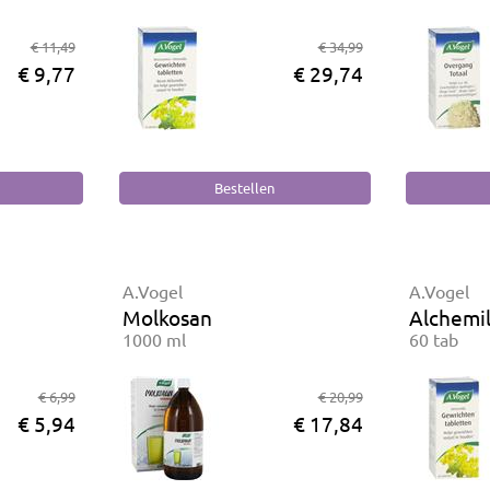
€ 11,49
€ 34,99
€ 9,77
€ 29,74
A.Vogel
A.Vogel
Molkosan
Alchemil
1000 ml
60 tab
€ 6,99
€ 20,99
€ 5,94
€ 17,84