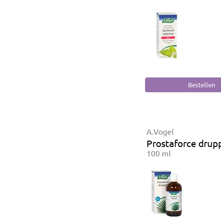
A.Vogel
Prostaforce drup
100 ml