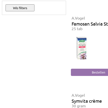
A.Vogel
Famosan Salvia S
25 tab
A.Vogel
Symvita crème
30 gram