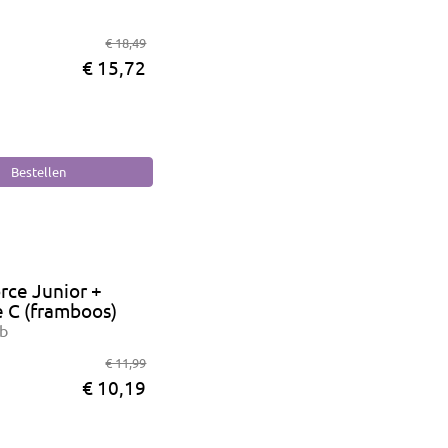
€ 18,49
€ 15,72
rce Junior +
 C (framboos)
ab
€ 11,99
€ 10,19