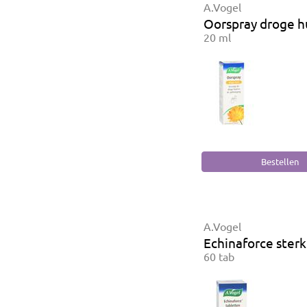
A.Vogel
Oorspray droge h
20 ml
A.Vogel
Echinaforce sterk
60 tab