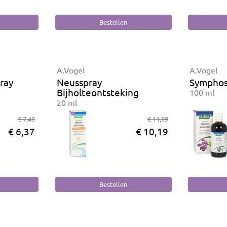
A.Vogel
A.Vogel
ray
Neusspray
Sympho
Bijholteontsteking
100 ml
20 ml
€ 7,49
€ 11,99
€ 6,37
€ 10,19