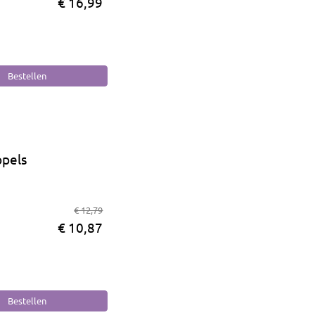
€ 16,99
pels
€ 12,79
€ 10,87