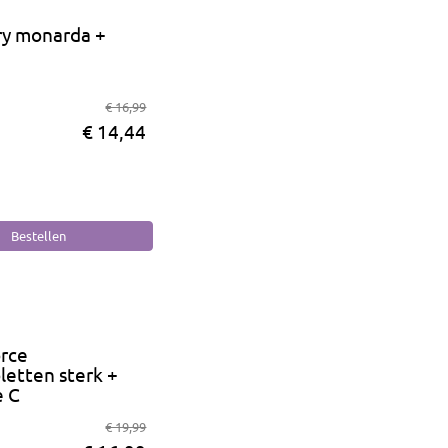
ry monarda +
o
€ 16,99
€ 14,44
orce
etten sterk +
e C
ab
€ 19,99