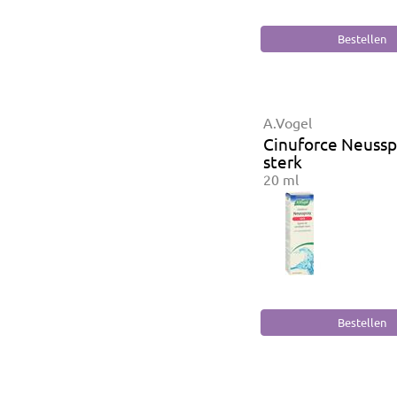
A.Vogel
Cinuforce Neussp
sterk
20 ml