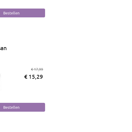
san
€ 17,99
€ 15,29