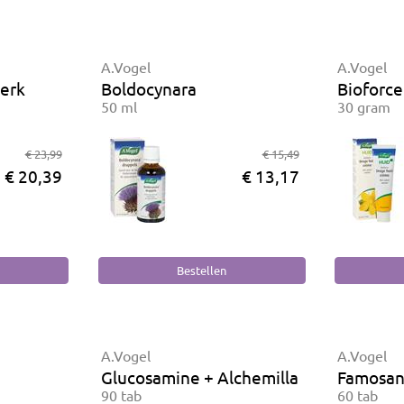
A.Vogel
A.Vogel
terk
Boldocynara
Bioforc
50 ml
30 gram
€ 23,99
€ 15,49
€ 20,39
€ 13,17
A.Vogel
A.Vogel
Glucosamine + Alchemilla
Famosan
90 tab
60 tab