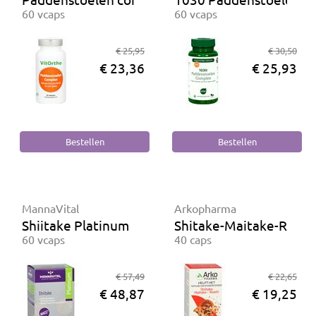
60 vcaps
60 vcaps
€ 25,95
€ 30,50
€ 23,36
€ 25,93
MannaVital
Arkopharma
Shiitake Platinum
Shitake-Maitake-Reishi
60 vcaps
40 caps
€ 57,49
€ 22,65
€ 48,87
€ 19,25