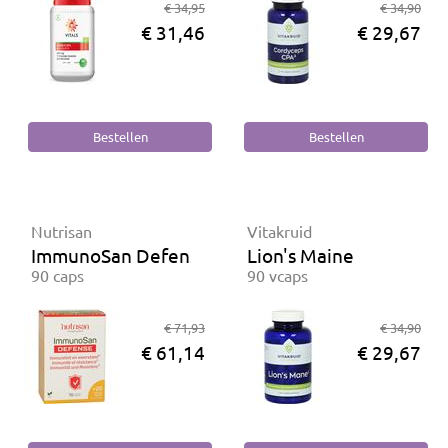
€ 34,95
€ 34,90
€ 31,46
€ 29,67
Nutrisan
Vitakruid
ImmunoSan Defense
Lion's Maine
90 caps
90 vcaps
€ 71,93
€ 34,90
€ 61,14
€ 29,67