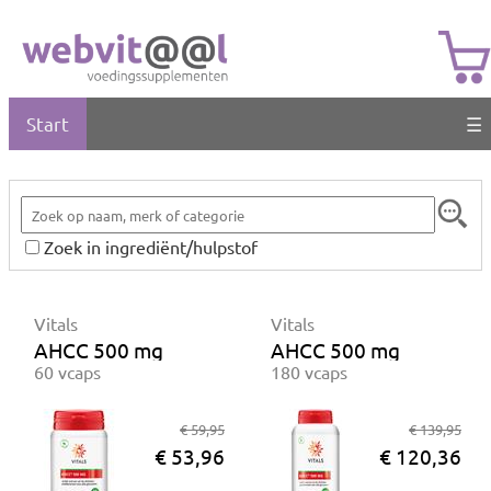
Start
☰
Zoek in ingrediënt/hulpstof
Vitals
Vitals
AHCC 500 mg
AHCC 500 mg
60 vcaps
180 vcaps
€ 59,95
€ 139,95
€ 53,96
€ 120,36