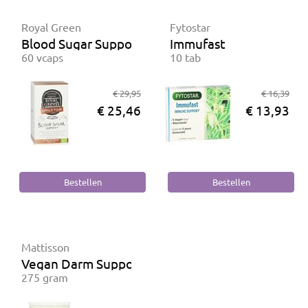
Royal Green
Fytostar
Blood Sugar Support BIO
Immufast
60 vcaps
10 tab
€ 29,95
€ 16,39
€ 25,46
€ 13,93
Mattisson
Vegan Darm Support
275 gram