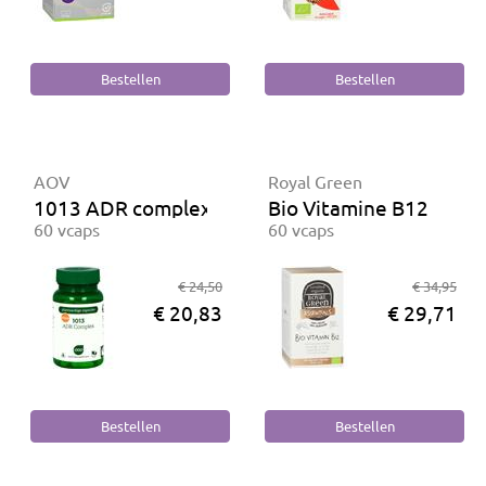
AOV
Royal Green
1013 ADR complex
Bio Vitamine B12
60 vcaps
60 vcaps
€ 24,50
€ 34,95
€ 20,83
€ 29,71