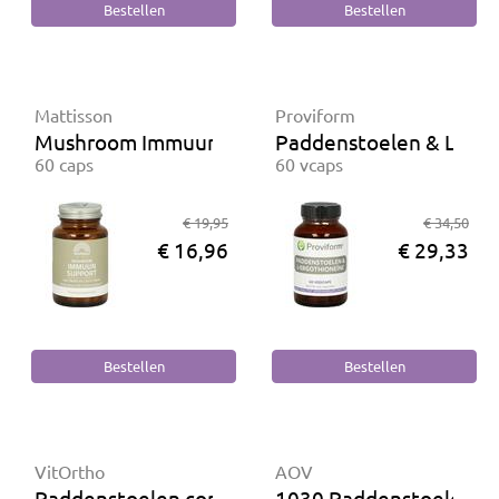
Mattisson
Proviform
Mushroom Immuun Support
Paddenstoelen & L-Erg
60 caps
60 vcaps
€ 19,95
€ 34,50
€ 16,96
€ 29,33
VitOrtho
AOV
Paddenstoelen complex
1030 Paddenstoelen c