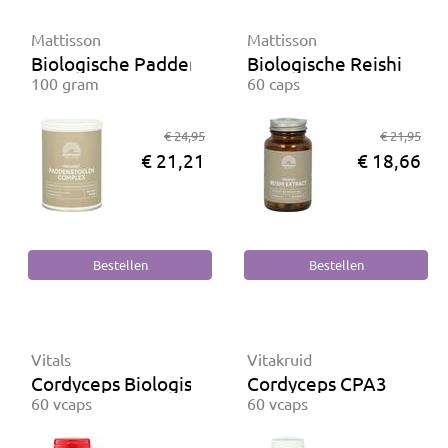
Mattisson
Mattisson
Biologische Paddenstoelen complex
Biologische Reishi extr
100 gram
60 caps
€ 24,95
€ 21,95
€ 21,21
€ 18,66
Vitals
Vitakruid
Cordyceps Biologisch
Cordyceps CPA3
60 vcaps
60 vcaps