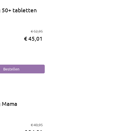
 50+ tabletten
€ 52,95
€ 45,01
g Mama
€ 40,95