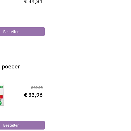
€ 34,81
g poeder
€ 39,95
€ 33,96