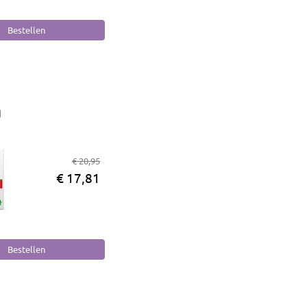
g
€ 20,95
€ 17,81