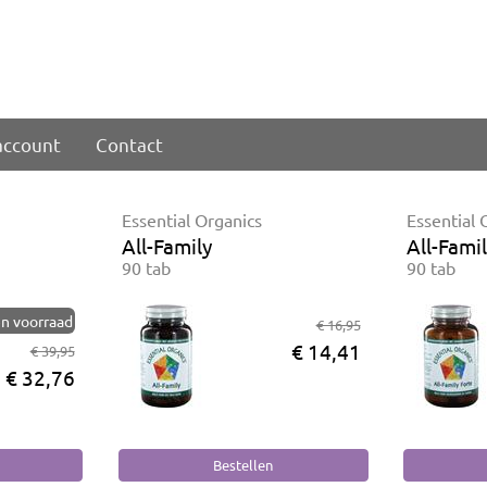
account
Contact
Essential Organics
Essential 
All-Family
All-Fami
90 tab
90 tab
n voorraad
€ 16,95
€ 14,41
€ 39,95
€ 32,76