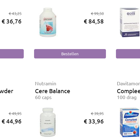
€ 43,25
€ 99,50
€ 36,76
€ 84,58
Nutramin
Davitamo
owder
Cere Balance
Complee
60 caps
100 drag
€ 49,95
€ 39,95
€ 44,96
€ 33,96