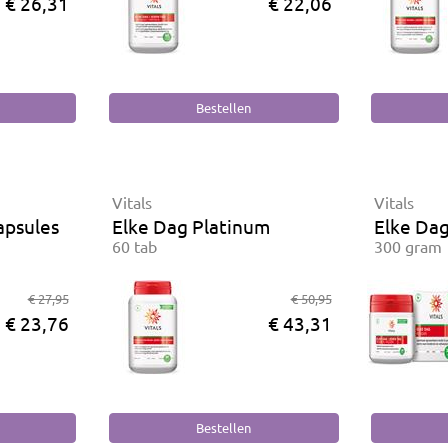
€ 26,31
€ 22,06
Vitals
Vitals
apsules
Elke Dag Platinum
Elke Da
60 tab
300 gram
€ 27,95
€ 50,95
€ 23,76
€ 43,31