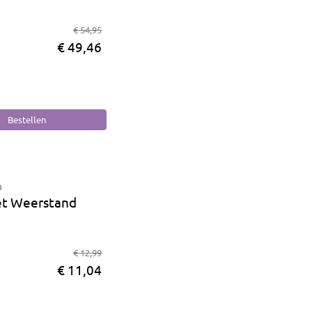
€ 54,95
€ 49,46
n
t Weerstand
€ 12,99
€ 11,04