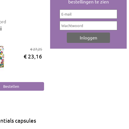
bestellingen te zien
ord
i
€ 27,25
€ 23,16
entials capsules