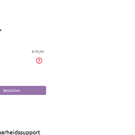
+
€ 72,95
aarheidssupport