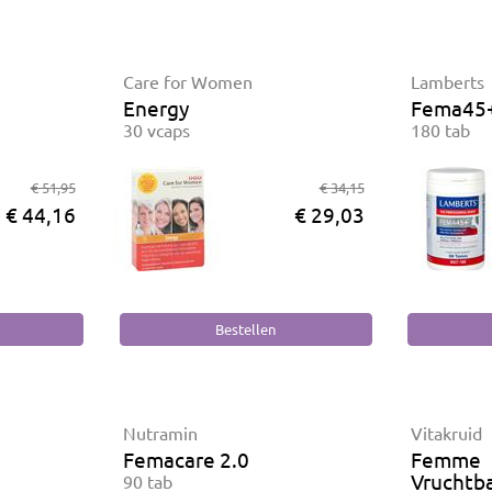
Care for Women
Lamberts
Energy
Fema45
30 vcaps
180 tab
€ 51,95
€ 34,15
€ 44,16
€ 29,03
Nutramin
Vitakruid
Femacare 2.0
Femme
Vruchtb
90 tab