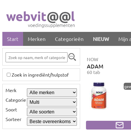
Start
Merken
Categorieën
NIEUW
Mijn 
NOW
ADAM
60 tab
Zoek in ingrediënt/hulpstof
gee
Merk
Categorie
Soort
Sorteer