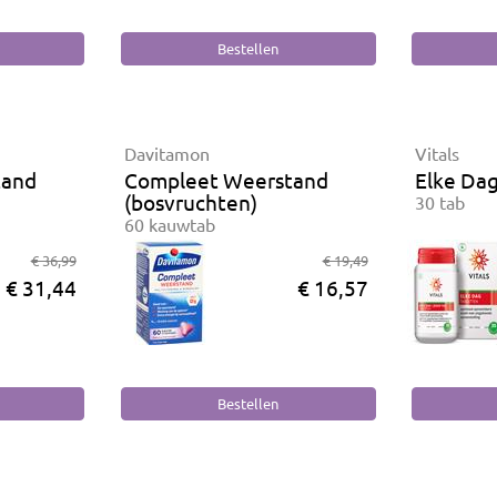
Davitamon
Vitals
tand
Compleet Weerstand
Elke Da
(bosvruchten)
30 tab
60 kauwtab
€ 36,99
€ 19,49
€ 31,44
€ 16,57