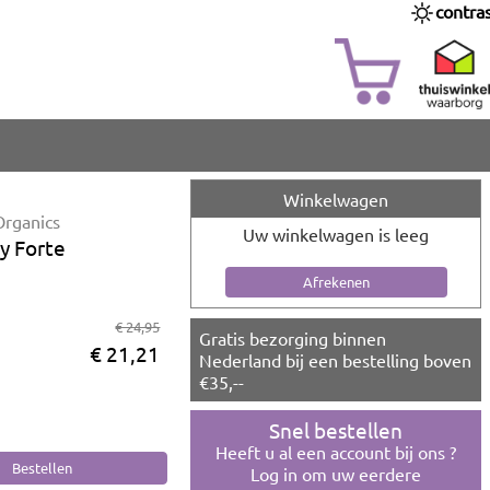
contra
Winkelwagen
Organics
Uw winkelwagen is leeg
ly Forte
€ 24,95
Gratis bezorging binnen
€ 21,21
Nederland bij een bestelling boven
€35,--
Snel bestellen
Heeft u al een account bij ons ?
Log in om uw eerdere