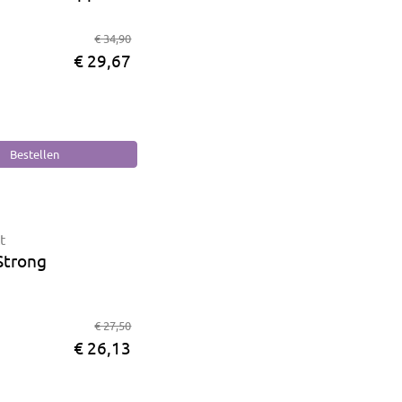
€ 34,90
€ 29,67
t
 Strong
€ 27,50
€ 26,13