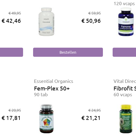
120 vcaps
€ 49,95
€ 59,95
€ 42,46
€ 50,96
Essential Organics
Vital Direc
Fem-Plex 50+
Fibrofit
90 tab
60 vcaps
€ 20,95
€ 24,95
€ 17,81
€ 21,21