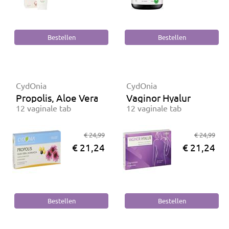
CydOnia
CydOnia
Propolis, Aloe Vera, Echinacea
Vaginor Hyalur
12 vaginale tab
12 vaginale tab
€ 24,99
€ 24,99
€ 21,24
€ 21,24