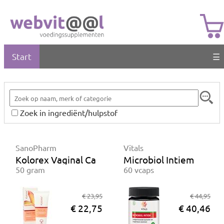
Start
☰
Zoek in ingrediënt/hulpstof
SanoPharm
Vitals
Kolorex Vaginal Care crème
Microbiol Intiem
50 gram
60 vcaps
€ 23,95
€ 44,95
€ 22,75
€ 40,46