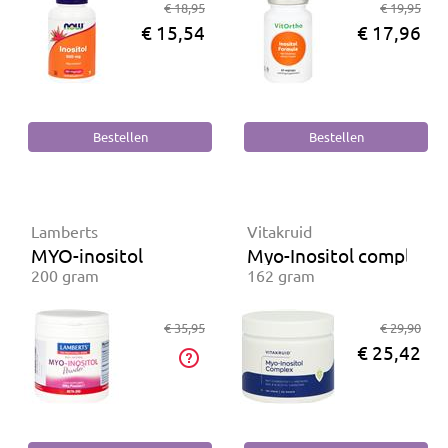
€ 18,95
€ 19,95
€ 15,54
€ 17,96
Lamberts
Vitakruid
MYO-inositol
Myo-Inositol complex
200 gram
162 gram
€ 35,95
€ 29,90
€ 25,42