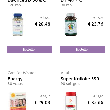
120 tab
90 tab
€ 33,50
€ 27,95
€ 28,48
€ 23,76
Care for Women
Vitals
Energy
Super Krillolie 590 mg
30 vcaps
90 softgels
€ 34,15
€ 41,95
€ 29,03
€ 35,66