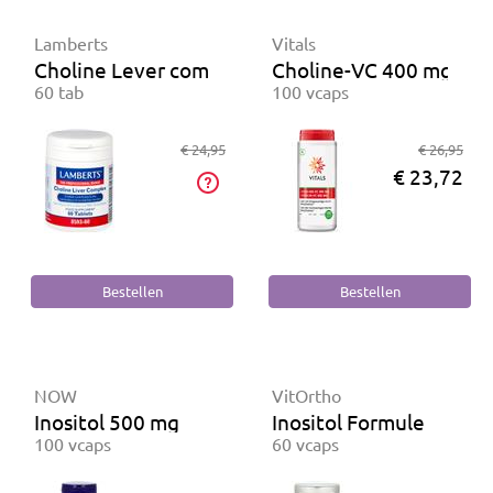
Lamberts
Vitals
Choline Lever complex
Choline-VC 400 mg
60 tab
100 vcaps
€ 24,95
€ 26,95
€ 23,72
NOW
VitOrtho
Inositol 500 mg
Inositol Formule
100 vcaps
60 vcaps