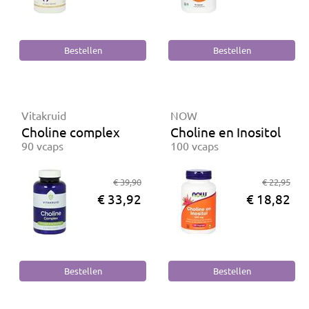
Vitakruid
NOW
Choline complex
Choline en Inositol
90 vcaps
100 vcaps
€ 39,90
€ 22,95
€ 33,92
€ 18,82