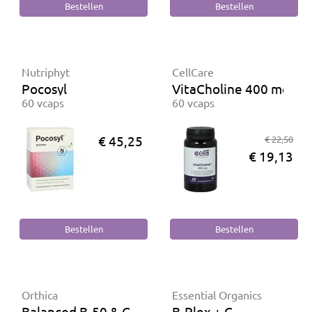
Nutriphyt
CellCare
Pocosyl
VitaCholine 400 mg
60 vcaps
60 vcaps
€ 45,25
€ 22,50
€ 19,13
Orthica
Essential Organics
Balanced B-50 & C
B-Plex + C