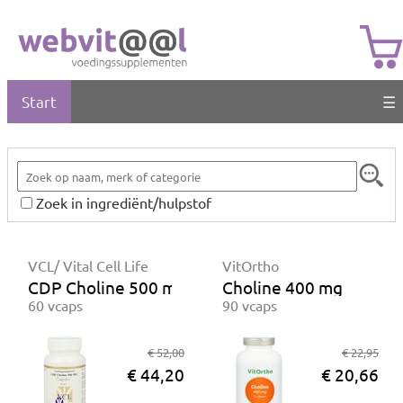
Start
☰
Zoek in ingrediënt/hulpstof
VCL/ Vital Cell Life
VitOrtho
CDP Choline 500 mg
Choline 400 mg
60 vcaps
90 vcaps
€ 52,00
€ 22,95
€ 44,20
€ 20,66