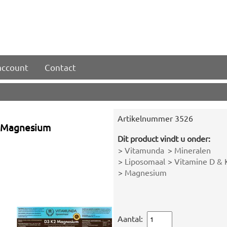
account
Contact
Artikelnummer
3526
2 Magnesium
Dit product vindt u onder:
>
Vitamunda
>
Mineralen
>
Liposomaal
>
Vitamine D & 
>
Magnesium
Aantal: