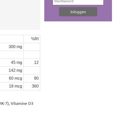
%RI
300 mg
45 mg
12
142 mg
60 mcg
80
18 mcg
360
MK-7), Vitamine D3