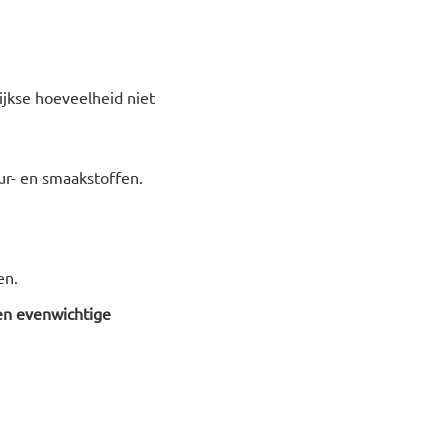
ijkse hoeveelheid niet
eur- en smaakstoffen.
en.
en evenwichtige