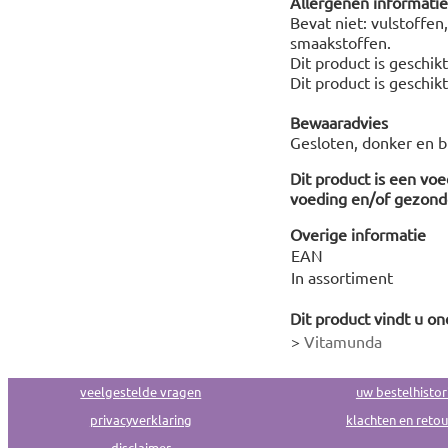
Allergenen informatie
Bevat niet: vulstoffen
smaakstoffen.
Dit product is geschik
Dit product is geschik
Bewaaradvies
Gesloten, donker en b
Dit product is een vo
voeding en/of gezonde
Overige informatie
EAN
In assortiment
Dit product vindt u on
>
Vitamunda
veelgestelde vragen
uw bestelhistor
privacyverklaring
klachten en reto
disclaimer