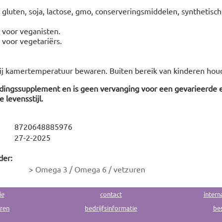
, gluten, soja, lactose, gmo, conserveringsmiddelen, synthetisch
t voor veganisten.
t voor vegetariërs.
ij kamertemperatuur bewaren. Buiten bereik van kinderen hou
edingssupplement en is geen vervanging voor een gevarieerde 
 levensstijl.
8720648885976
27-2-2025
der:
>
Omega 3 / Omega 6 / vetzuren
ie
contact
intern
uren
bedrijfsinformatie
bes