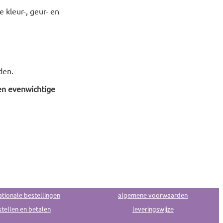
e kleur-, geur- en
den.
en evenwichtige
ationale bestellingen
algemene voorwaarden
tellen en betalen
leveringswijze