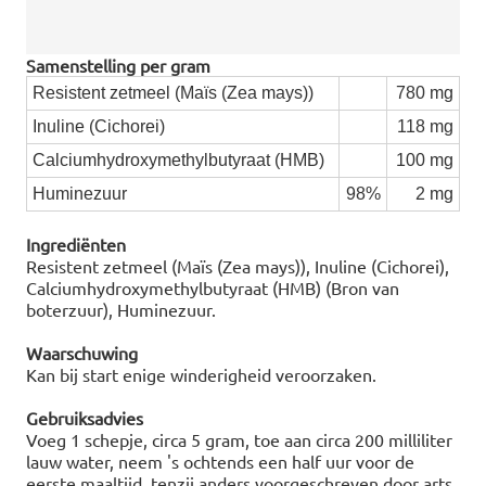
Samenstelling per gram
Resistent zetmeel (Maïs (Zea mays))
780 mg
Inuline (Cichorei)
118 mg
Calciumhydroxymethylbutyraat (HMB)
100 mg
Huminezuur
98%
2 mg
Ingrediënten
Resistent zetmeel (Maïs (Zea mays)), Inuline (Cichorei),
Calciumhydroxymethylbutyraat (HMB) (Bron van
boterzuur), Huminezuur.
Waarschuwing
Kan bij start enige winderigheid veroorzaken.
Gebruiksadvies
Voeg 1 schepje, circa 5 gram, toe aan circa 200 milliliter
lauw water, neem 's ochtends een half uur voor de
eerste maaltijd, tenzij anders voorgeschreven door arts