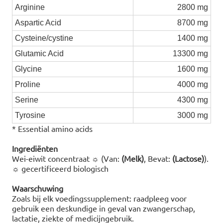
Arginine
2800 mg
Aspartic Acid
8700 mg
Cysteine/cystine
1400 mg
Glutamic Acid
13300 mg
Glycine
1600 mg
Proline
4000 mg
Serine
4300 mg
Tyrosine
3000 mg
* Essential amino acids
Ingrediënten
Wei-eiwit concentraat ☼ (Van:
(Melk)
, Bevat:
(Lactose)
).
☼ gecertificeerd biologisch
Waarschuwing
Zoals bij elk voedingssupplement: raadpleeg voor
gebruik een deskundige in geval van zwangerschap,
lactatie, ziekte of medicijngebruik.