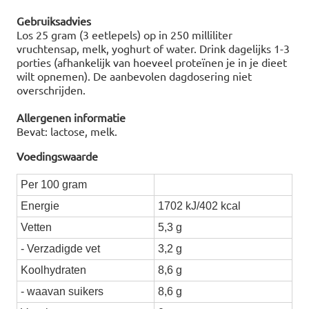
Gebruiksadvies
Los 25 gram (3 eetlepels) op in 250 milliliter
vruchtensap, melk, yoghurt of water. Drink dagelijks 1-3
porties (afhankelijk van hoeveel proteïnen je in je dieet
wilt opnemen). De aanbevolen dagdosering niet
overschrijden.
Allergenen informatie
Bevat: lactose, melk.
Voedingswaarde
Per 100 gram
Energie
1702 kJ/402 kcal
Vetten
5,3 g
- Verzadigde vet
3,2 g
Koolhydraten
8,6 g
- waavan suikers
8,6 g