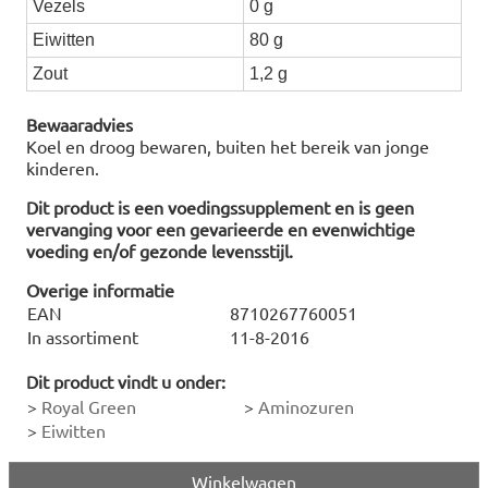
Vezels
0 g
Eiwitten
80 g
Zout
1,2 g
Bewaaradvies
Koel en droog bewaren, buiten het bereik van jonge
kinderen.
Dit product is een voedingssupplement en is geen
vervanging voor een gevarieerde en evenwichtige
voeding en/of gezonde levensstijl.
Overige informatie
EAN
8710267760051
In assortiment
11-8-2016
Dit product vindt u onder:
>
Royal Green
>
Aminozuren
>
Eiwitten
Winkelwagen