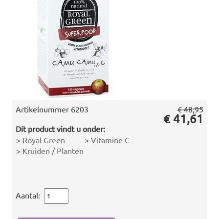
Artikelnummer
6203
€ 48,95
€ 41,61
Dit product vindt u onder:
>
Royal Green
>
Vitamine C
>
Kruiden / Planten
Aantal: