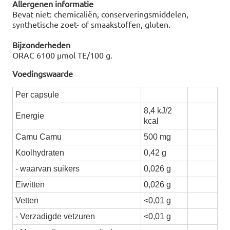
Allergenen informatie
Bevat niet: chemicaliën, conserveringsmiddelen,
synthetische zoet- of smaakstoffen, gluten.
Bijzonderheden
ORAC 6100 µmol TE/100 g.
Voedingswaarde
Per capsule
8,4 kJ/2
Energie
kcal
Camu Camu
500 mg
Koolhydraten
0,42 g
- waarvan suikers
0,026 g
Eiwitten
0,026 g
Vetten
<0,01 g
- Verzadigde vetzuren
<0,01 g