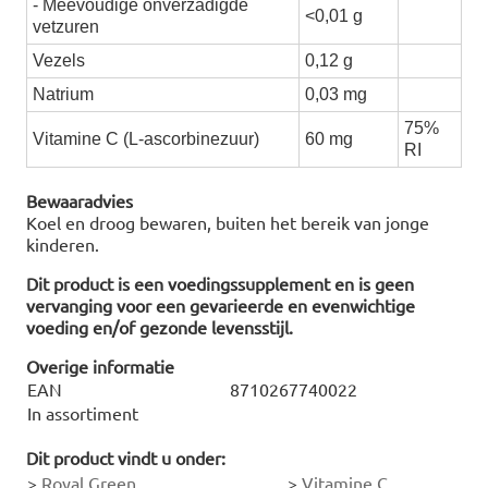
- Meevoudige onverzadigde
<0,01 g
vetzuren
Vezels
0,12 g
Natrium
0,03 mg
75%
Vitamine C (L-ascorbinezuur)
60 mg
RI
Bewaaradvies
Koel en droog bewaren, buiten het bereik van jonge
kinderen.
Dit product is een voedingssupplement en is geen
vervanging voor een gevarieerde en evenwichtige
voeding en/of gezonde levensstijl.
Overige informatie
EAN
8710267740022
In assortiment
Dit product vindt u onder:
>
Royal Green
>
Vitamine C