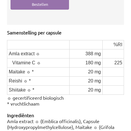
Samenstelling per capsule
%RI
Amla extract ☼
388 mg
Vitamine C ☼
180 mg
225
Maitake ☼ *
20 mg
Reishi ☼ *
20 mg
Shiitake ☼ *
20 mg
☼ gecertificeerd biologisch
* vruchtlichaam
Ingrediënten
Amla extract ☼ (Emblica officinalis), Capsule
(Hydroxypropylmethylcellulose), Maitake ☼ (Grifola