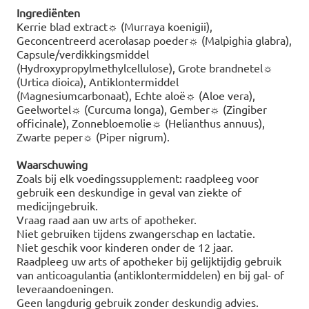
Ingrediënten
Kerrie blad extract☼ (Murraya koenigii),
Geconcentreerd acerolasap poeder☼ (Malpighia glabra),
Capsule/verdikkingsmiddel
(Hydroxypropylmethylcellulose), Grote brandnetel☼
(Urtica dioica), Antiklontermiddel
(Magnesiumcarbonaat), Echte aloë☼ (Aloe vera),
Geelwortel☼ (Curcuma longa), Gember☼ (Zingiber
officinale), Zonnebloemolie☼ (Helianthus annuus),
Zwarte peper☼ (Piper nigrum).
Waarschuwing
Zoals bij elk voedingssupplement: raadpleeg voor
gebruik een deskundige in geval van ziekte of
medicijngebruik.
Vraag raad aan uw arts of apotheker.
Niet gebruiken tijdens zwangerschap en lactatie.
Niet geschik voor kinderen onder de 12 jaar.
Raadpleeg uw arts of apotheker bij gelijktijdig gebruik
van anticoagulantia (antiklontermiddelen) en bij gal- of
leveraandoeningen.
Geen langdurig gebruik zonder deskundig advies.