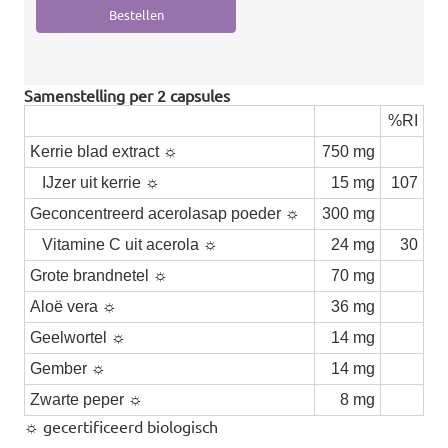
Samenstelling per 2 capsules
%RI
Kerrie blad extract ☼
750 mg
IJzer uit kerrie ☼
15 mg
107
Geconcentreerd acerolasap poeder ☼
300 mg
Vitamine C uit acerola ☼
24 mg
30
Grote brandnetel ☼
70 mg
Aloë vera ☼
36 mg
Geelwortel ☼
14 mg
Gember ☼
14 mg
Zwarte peper ☼
8 mg
☼ gecertificeerd biologisch