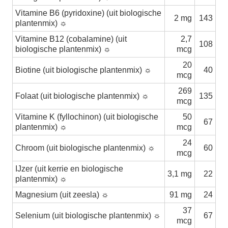
Vitamine B6 (pyridoxine) (uit biologische
2 mg
143
plantenmix) ☼
Vitamine B12 (cobalamine) (uit
2,7
108
biologische plantenmix) ☼
mcg
20
Biotine (uit biologische plantenmix) ☼
40
mcg
269
Folaat (uit biologische plantenmix) ☼
135
mcg
Vitamine K (fyllochinon) (uit biologische
50
67
plantenmix) ☼
mcg
24
Chroom (uit biologische plantenmix) ☼
60
mcg
IJzer (uit kerrie en biologische
3,1 mg
22
plantenmix) ☼
Magnesium (uit zeesla) ☼
91 mg
24
37
Selenium (uit biologische plantenmix) ☼
67
mcg