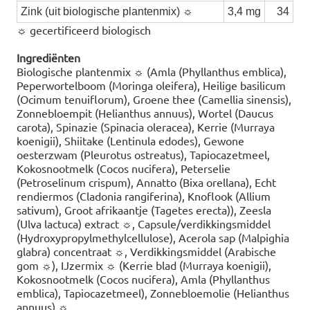
Zink (uit biologische plantenmix) ☼
3,4 mg
34
☼ gecertificeerd biologisch
Ingrediënten
Biologische plantenmix ☼ (Amla (Phyllanthus emblica),
Peperwortelboom (Moringa oleifera), Heilige basilicum
(Ocimum tenuiflorum), Groene thee (Camellia sinensis),
Zonnebloempit (Helianthus annuus), Wortel (Daucus
carota), Spinazie (Spinacia oleracea), Kerrie (Murraya
koenigii), Shiitake (Lentinula edodes), Gewone
oesterzwam (Pleurotus ostreatus), Tapiocazetmeel,
Kokosnootmelk (Cocos nucifera), Peterselie
(Petroselinum crispum), Annatto (Bixa orellana), Echt
rendiermos (Cladonia rangiferina), Knoflook (Allium
sativum), Groot afrikaantje (Tagetes erecta)), Zeesla
(Ulva lactuca) extract ☼, Capsule/verdikkingsmiddel
(Hydroxypropylmethylcellulose), Acerola sap (Malpighia
glabra) concentraat ☼, Verdikkingsmiddel (Arabische
gom ☼), IJzermix ☼ (Kerrie blad (Murraya koenigii),
Kokosnootmelk (Cocos nucifera), Amla (Phyllanthus
emblica), Tapiocazetmeel), Zonnebloemolie (Helianthus
annuus) ☼.