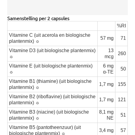
Samenstelling per 2 capsules
%RI
Vitamine C (uit acerola en biologische
57 mg
71
plantenmix) ☼
Vitamine D3 (uit biologische plantenmix)
13
260
☼
mcg
Vitamine E (uit biologische plantenmix)
6 mg
50
☼
ɑ-TE
Vitamine B1 (thiamine) (uit biologische
1,7 mg
155
plantenmix) ☼
Vitamine B2 (riboflavine) (uit biologische
1,7 mg
121
plantenmix) ☼
Vitamine B3 (niacine) (uit biologische
8,1 mg
51
plantenmix) ☼
NE
Vitamine B5 (pantotheenzuur) (uit
3,4 mg
57
biologische plantenmix) ☼