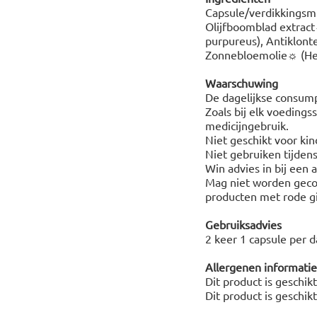
Capsule/verdikkingsmi
Olijfboomblad extract
purpureus), Antiklon
Zonnebloemolie☼ (Hel
Waarschuwing
De dagelijkse consump
Zoals bij elk voeding
medicijngebruik.
Niet geschikt voor ki
Niet gebruiken tijden
Win advies in bij een
Mag niet worden geco
producten met rode gis
Gebruiksadvies
2 keer 1 capsule per d
Allergenen informatie
Dit product is geschik
Dit product is geschik