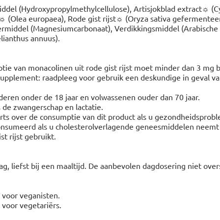
ddel (Hydroxypropylmethylcellulose), Artisjokblad extract☼ (C
☼ (Olea europaea), Rode gist rijst☼ (Oryza sativa gefermente
termiddel (Magnesiumcarbonaat), Verdikkingsmiddel (Arabische
ianthus annuus).
tie van monacolinen uit rode gist rijst moet minder dan 3 mg 
ssupplement: raadpleeg voor gebruik een deskundige in geval va
nderen onder de 18 jaar en volwassenen ouder dan 70 jaar.
s de zwangerschap en lactatie.
 arts over de consumptie van dit product als u gezondheidsprob
nsumeerd als u cholesterolverlagende geneesmiddelen neemt o
t rijst gebruikt.
ag, liefst bij een maaltijd. De aanbevolen dagdosering niet over
t voor veganisten.
t voor vegetariërs.