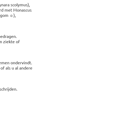
ynara scolymus),
erd met Monascus
 gom ☼),
bedragen.
n ziekte of
lemen ondervindt.
f als u al andere
schrijden.