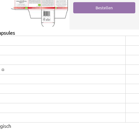
apsules
☼
t ☼
gisch