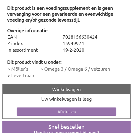
Dit product is een voedingssupplement en is geen
vervanging voor een gevarieerde en evenwichtige
voeding en/of gezonde levensstijl.
Overige informatie
EAN
7028156630424
Z-index
15949974
In assortiment
19-2-2020
Dit product vindt u onder:
>
Möller's
>
Omega 3 / Omega 6 / vetzuren
>
Levertraan
Winkelwagen
Uw winkelwagen is leeg
Snel bestellen
Heeft u al een account bij ons ?