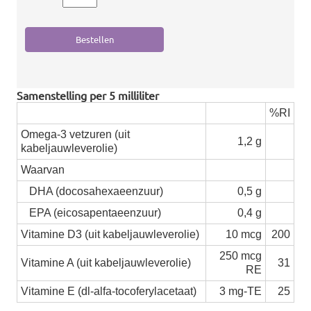
Samenstelling per 5 milliliter
%RI
Omega-3 vetzuren (uit
1,2 g
kabeljauwleverolie)
Waarvan
DHA (docosahexaeenzuur)
0,5 g
EPA (eicosapentaeenzuur)
0,4 g
Vitamine D3 (uit kabeljauwleverolie)
10 mcg
200
250 mcg
Vitamine A (uit kabeljauwleverolie)
31
RE
Vitamine E (dl-alfa-tocoferylacetaat)
3 mg-TE
25